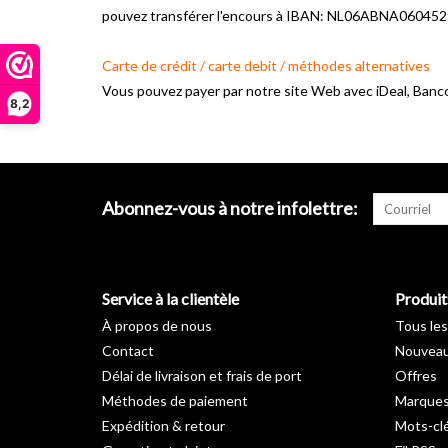
pouvez transférer l'encours à IBAN: NL06ABNA0604529
Carte de crédit / carte debit / méthodes alternatives
Vous pouvez payer par notre site Web avec iDeal, Banc
8,2
Abonnez-vous à notre infolettre:
Service à la clientèle
Produit
À propos de nous
Tous les
Contact
Nouveau
Délai de livraison et frais de port
Offres
Méthodes de paiement
Marque
Expédition & retour
Mots-cl