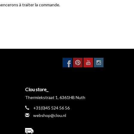
encerons à traiter la commande.
Clou store_
Thermiekstraat 1, 6361HB Nuth
+31(0)45 524 56 56
webshop@clou.nl