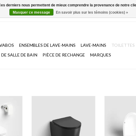
. Ces derniers nous permettent de mieux comprendre la provenance de notre clientè
Masquer ce message
En savoir plus sur les témoins (cookies) »
AVABOS
ENSEMBLES DE LAVE-MAINS
LAVE-MAINS
TOILETTES
DE SALLE DE BAIN
PIÈCE DE RECHANGE
MARQUES
bord, à
InBe toilette sans bord, à
Abattant pour t
 et abattant
suspendre, avec assise et abattant
fermeture dou
douceur,
système fermeture douceur,
quick 
ant. Set de
céramique noir mat ou blanc mat.
AJOUTER 
us.
Set de montage inclus.
NIER
AJOUTER AU PANIER