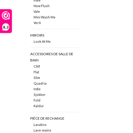
InBe
New Flush
Vale
Mini Wash Me
Verti
8,2
MIROIRS
Look At Me
ACCESSOIRES DE SALLE DE
BAIN
Cliff
Flat
Slim
Quadria
InBe
Sjokker
Fold
Kaldur
PIÈCE DE RECHANGE
Lavabos
Lave-mains