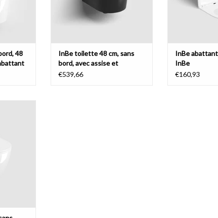
bord, 48
InBe toilette 48 cm, sans
InBe abattant
abattant
bord, avec assise et
InBe
abattant
€539,66
€160,93
bord, à
 et abattant
ouceur et
, céramique
e montage
NIER
 sans