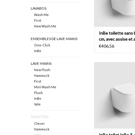
LAVABOS
Wash Me
First
New Wash Me
InBe toilette sans 
cm, avec assise et 
ENSEMBLES DE LAVE-MAINS
One-Click
€406,56
InBe
LAVE-MAINS
InBe toilette sans 
New Flush
suspendre, avec assise
Hammock
système fermeture d
First
montage quick release
Mini Wash Me
blanc brillant. Set d
Flush
inclus.
InBe
AJOUTER AU PA
Vale
TOILETTES
Clever
Hammock
InBe toilet InBe 3,
InBe