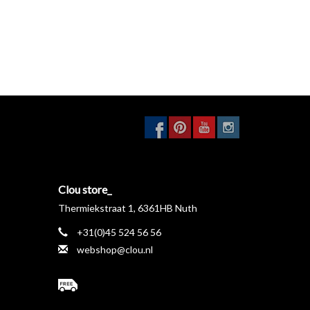
Clou store_
Thermiekstraat 1, 6361HB Nuth
+31(0)45 524 56 56
webshop@clou.nl