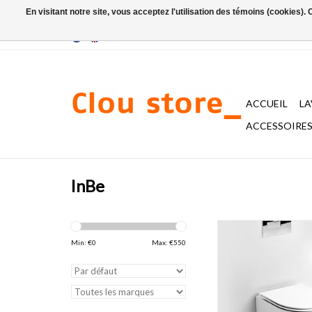
En visitant notre site, vous acceptez l'utilisation des témoins (cookies)
ACCUEIL
L
ACCESSOIRES 
InBe
InBe toilette sans 
suspendre, avec assise
Min: €
0
Max: €
550
système fermeture 
céramique blanc brill
montage incl
AJOUTER AU PA