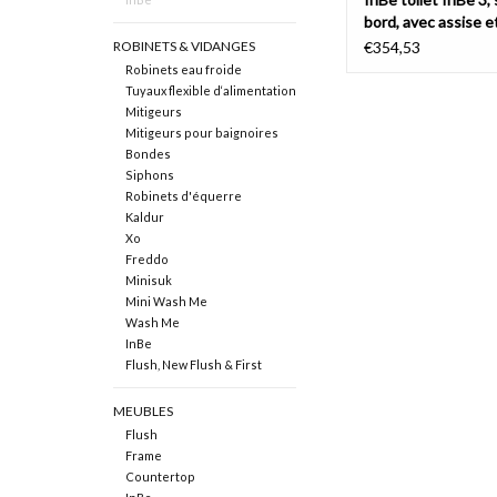
bord, avec assise e
abattant
ROBINETS & VIDANGES
€354,53
Robinets eau froide
Tuyaux flexible d‘alimentation
Mitigeurs
Mitigeurs pour baignoires
Bondes
Siphons
Robinets d'équerre
Kaldur
Xo
Freddo
Minisuk
Mini Wash Me
Wash Me
InBe
Flush, New Flush & First
MEUBLES
Flush
Frame
Countertop