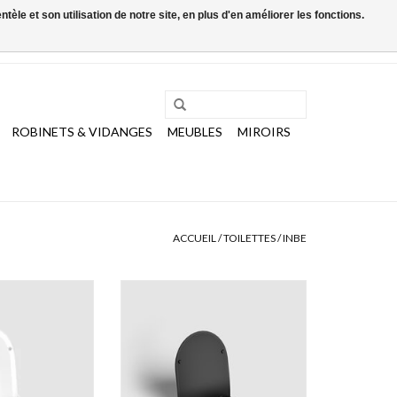
le et son utilisation de notre site, en plus d'en améliorer les fonctions.
0 Articles - €0,00
Mon compte / S'inscrire
ROBINETS & VIDANGES
MEUBLES
MIROIRS
ACCUEIL
/
TOILETTES
/
INBE
oilette InBe avec
Abattant pour toilette InBe avec
ceur et montage
fermeture douceur et montage
release
quick release
AU PANIER
AJOUTER AU PANIER