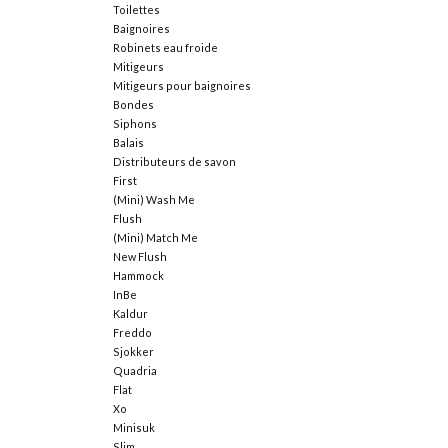
Toilettes
Baignoires
Robinets eau froide
Mitigeurs
Mitigeurs pour baignoires
Bondes
Siphons
Balais
Distributeurs de savon
First
(Mini) Wash Me
Flush
(Mini) Match Me
New Flush
Hammock
InBe
Kaldur
Freddo
Sjokker
Quadria
Flat
Xo
Minisuk
Slim