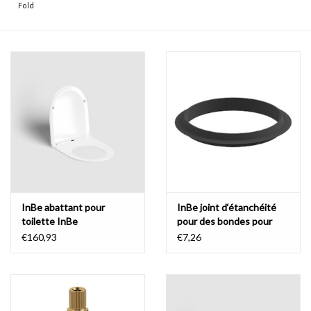
Fold
InBe abattant pour
InBe joint d‘étanchéité
toilette InBe
pour des bondes pour
lavabos stop/go
€160,93
€7,26