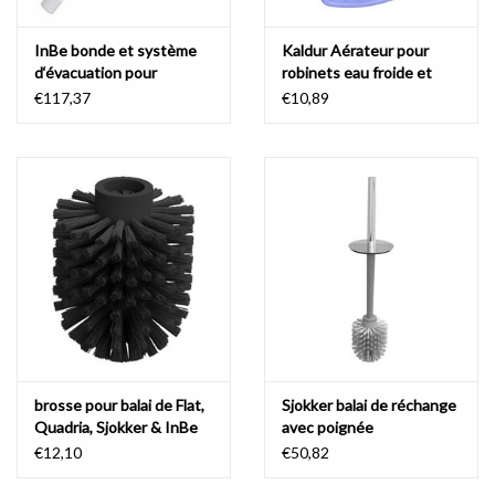
InBe bonde et système
Kaldur Aérateur pour
d‘évacuation pour
robinets eau froide et
baignoires Wash Me,
mitigeurs de lavabo
€117,37
€10,89
Hammock & InBe, avec
Kaldur, InBe, Xo
siphon
brosse pour balai de Flat,
Sjokker balai de réchange
Quadria, Sjokker & InBe
avec poignée
€12,10
€50,82