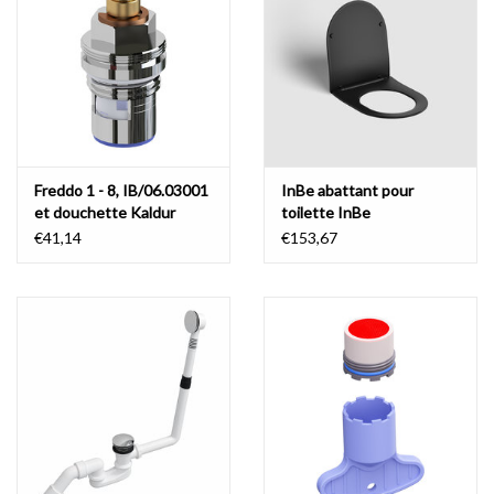
Freddo 1 - 8, IB/06.03001
InBe abattant pour
et douchette Kaldur
toilette InBe
cartouche céramique
€41,14
€153,67