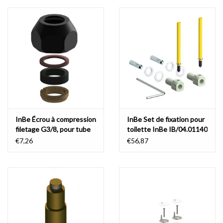
InBe Écrou à compression
InBe Set de fixation pour
filetage G3/8, pour tube
toilette InBe IB/04.01140
de raccordement fixe
et IB/04.01141.xx
€7,26
€56,87
Ø10 mm, noir mat