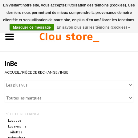
En visitant notre site, vous acceptez l'utilisation des témoins (cookies). Ces
derniers nous permettent de mieux comprendre la provenance de notre
0 Articles - €0,00
clientèle et son utilisation de notre site, en plus d'en améliorer les fonctions.
Masquer ce message
En savoir plus sur les témoins (cookies) »
Accueil
Lavabos
InBe
Ensembles de lave-mains
ACCUEIL
/
PIÈCE DE RECHANGE
/
INBE
Lave-mains
Toilettes
PIÈCE DE RECHANGE
Robinets & vidanges
Lavabos
Lave-mains
Toilettes
Meubles
Baignoires