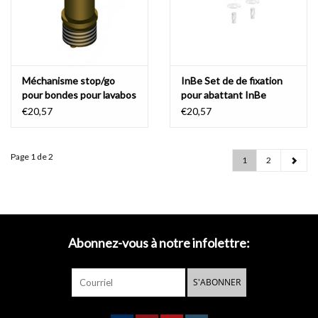
Méchanisme stop/go
InBe Set de de fixation
pour bondes pour lavabos
pour abattant InBe
InBe et Lineabeta
IB/04.06070.20 ou
€20,57
€20,57
LI/53991, 2, 3, 4 & 5
IB/04.06070.21
Page 1 de 2
1
2
Abonnez-vous à notre infolettre:
S'ABONNER