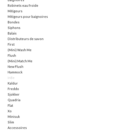
Robinets eau froide
Mitigeurs
Miroirs
Mitigeurs pour baignoires
Bondes
Siphons
Accessoires de salle de bain
Balais
Distributeurs de savon
First
pièce de rechange
(Mini) Wash Me
Flush
Marques
(Mini) Match Me
New Flush
Hammock
InBe
Kaldur
Freddo
Sjokker
Quadria
Flat
Xo
Minisuk
Slim
Accessoires