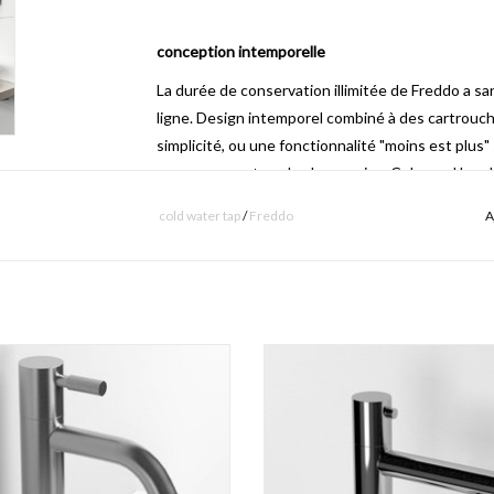
conception intemporelle
La durée de conservation illimitée de Freddo a sans
ligne.
Design intemporel combiné à des cartrouch
simplicité, ou une fonctionnalité "moins est plus"
avec presque tous les lave-mains.
Cela rend le ro
toilettes.
En bref, un stayer qui donc toujours trè
cold water tap
/
Freddo
A
rallonge
Avec la rallonge, le Freddo Freddo 2, 3, et 4 robin
pour être utilisés en combinaison avec des lave-
 2 robinet eau froide, version haute,
Freddo 3 robinet eau froide, chr
étagère.
Grâce à l'extension ils sont suffisammen
hrome, inox brossé ou noir mat
AJOUTER AU PANIER
(CL/06.03.001.21.L).
AJOUTER AU PANIER
qualité durable
Freddo robinets d'eau froide ont une cartouche 