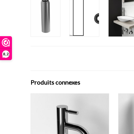
8,2
Produits connexes
Freddo 2 robinet eau froide, chrome ou inox
Freddo
brossé.
c
AJOUTER AU PANIER