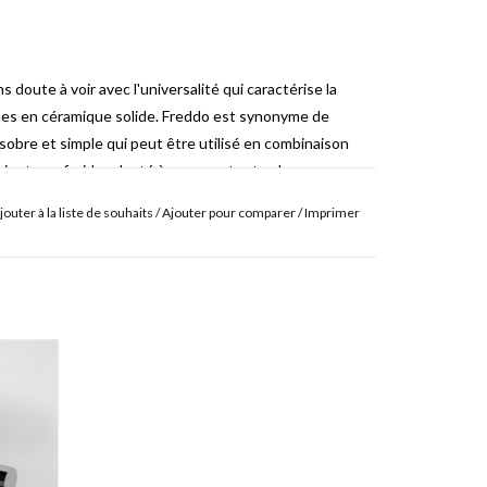
 doute à voir avec l'universalité qui caractérise la
es en céramique solide.
Freddo est synonyme de
 sobre et simple qui peut être utilisé en combinaison
binet eau froide adapté à presque toutes les
s topique.
jouter à la liste de souhaits
/
Ajouter pour comparer
/
Imprimer
ets peut être plus élevé.
Grâce à cela, ils sont adaptés
mains qui, par exemple, peuvent être placés sur une
ome.
t hauts pour sortir au-dessus du bassin.
céramique.
Cela est considéré comme le cartouche le