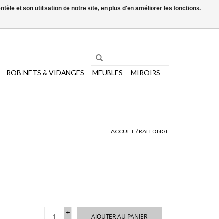
le et son utilisation de notre site, en plus d'en améliorer les fonctions.
0 Articles - €0,00
Mon compte / S'inscrire
ROBINETS & VIDANGES
MEUBLES
MIROIRS
ACCUEIL
/
RALLONGE
+
AJOUTER AU PANIER