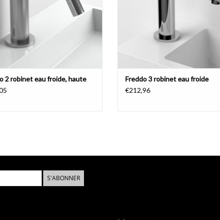
plus durable.
Le levier tourne d'un quart de tour 
telles que l'aérateur ou les pièces de fixation s
comme pièces individuelles.
chrome ou inox brossé
o 2 robinet eau froide, haute
Freddo 3 robinet eau froide
Le robinet d'eau froide Freddo 2 est disponible e
05
€212,96
variante en chrome c'est est vrai qu'il est en la
recyclable. Chrome garantit un brillant sans arrêt
abrasifs, acides ou chlorés doivent être évités.
Av
maintenance
.
- télécharger le
dessin technique
S'ABONNER
- télécharger les
instructions d'entretien