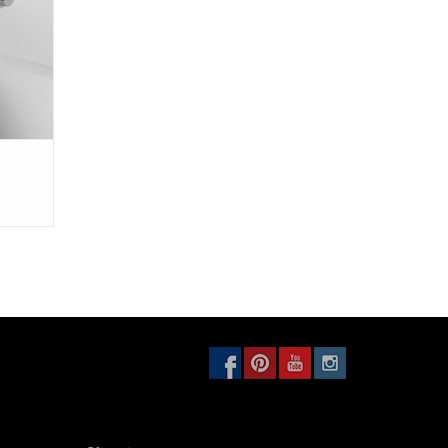
pour ouvrir et fermer.
Toutes les pièces détachées,
ont toujours en stock et peuvent
être commandées
n chrome et en acier inoxydable brossé. Pour la
iton chromé. Un type de matériau qui est 100%
.
Il est facile à entretenir.
Les produits de nettoyage
ant utilisation, lire attentivement
les instructions de