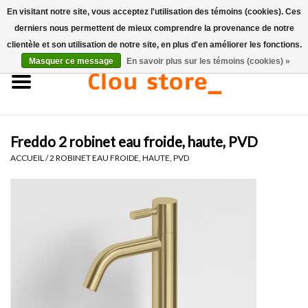
En visitant notre site, vous acceptez l'utilisation des témoins (cookies). Ces
derniers nous permettent de mieux comprendre la provenance de notre
0 Articles - €0,00
clientèle et son utilisation de notre site, en plus d'en améliorer les fonctions.
Masquer ce message
En savoir plus sur les témoins (cookies) »
Accueil
Lavabos
Freddo 2 robinet eau froide, haute, PVD
Ensembles de lave-mains
ACCUEIL
/
2 ROBINET EAU FROIDE, HAUTE, PVD
Lave-mains
Toilettes
Robinets & vidanges
Meubles