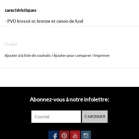
caractéristiques
- PVD brossé or, bronze et canon de fusil
- aussi disponible en chrome (CL/06.03.001.29.L), inox brossé
(CL/06.03.001.41.L) et noir (CL/06.03.001.21.L)
Freddo
- connexion standard pour tuyaux flexibles (3/8 ")
Ajouter à la liste de souhaits
/
Ajouter pour comparer
/
Imprimer
Freddo signifie littéralement "froid" en italien.
Le lien avec le
designer italien Walter Prezzavento est fait rapidement, de la main
de ce robinet d'eau froide est.
Mais ce n'est pas le seul lien parce
que Freddo est seulement disponible comme robinet d'eau froide
Abonnez-vous à notre infolettre:
et donc particulièrement adapté pour une toilette.
S'ABONNER
conception intemporelle
La durée de conservation illimitée de Freddo a sans doute à voir