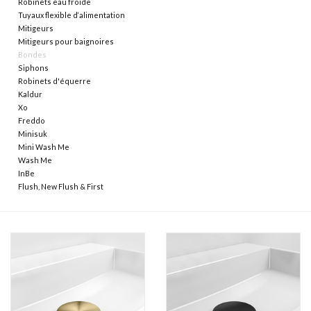
Robinets eau froide
Tuyaux flexible d‘alimentation
Miroirs
Mitigeurs
Mitigeurs pour baignoires
Bondes
Accessoires de salle de bain
Siphons
Robinets d'équerre
Kaldur
pièce de rechange
Xo
Freddo
Minisuk
Marques
Mini Wash Me
Wash Me
InBe
Flush, New Flush & First