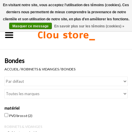
En visitant notre site, vous acceptez l'utilisation des témoins (cookies). Ces
derniers nous permettent de mieux comprendre la provenance de notre
0 Articles - €0,00
clientèle et son utilisation de notre site, en plus d'en améliorer les fonctions.
Masquer ce message
En savoir plus sur les témoins (cookies) »
Accueil
Lavabos
Bondes
Ensembles de lave-mains
ACCUEIL
/
ROBINETS & VIDANGES
/
BONDES
Lave-mains
Toilettes
matériel
Robinets & vidanges
PVD brossé
(2)
ROBINETS & VIDANGES
Meubles