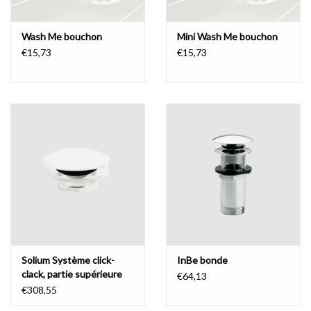
Wash Me bouchon
Mini Wash Me bouchon
€15,73
€15,73
Solium Système click-
InBe bonde
clack, partie supérieure
€64,13
pour baignoires Solium et
€308,55
First