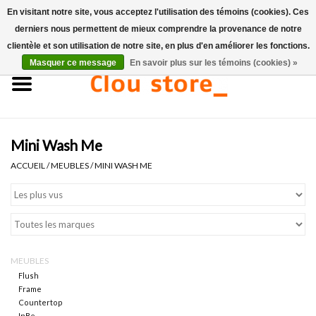
En visitant notre site, vous acceptez l'utilisation des témoins (cookies). Ces
derniers nous permettent de mieux comprendre la provenance de notre
0 Articles - €0,00
clientèle et son utilisation de notre site, en plus d'en améliorer les fonctions.
Masquer ce message
En savoir plus sur les témoins (cookies) »
Accueil
Lavabos
Mini Wash Me
Ensembles de lave-mains
ACCUEIL
/
MEUBLES
/
MINI WASH ME
Lave-mains
Toilettes
MEUBLES
Robinets & vidanges
Flush
Frame
Countertop
Meubles
InBe