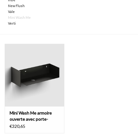
New Flush
Vale
Miroirs
Mini Wash Me
Verti
Accessoires de salle de bain
pièce de rechange
Marques
Mini Wash Me armoire
ouverte avec porte-
serviette pour Mini Wash
€320,65
Me et Vale, 45 cm