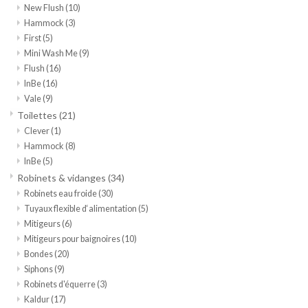
New Flush
(10)
Hammock
(3)
Miroirs
First
(5)
Mini Wash Me
(9)
Accessoires de salle de bain
Flush
(16)
InBe
(16)
Vale
(9)
pièce de rechange
Toilettes
(21)
Clever
(1)
Marques
Hammock
(8)
InBe
(5)
Robinets & vidanges
(34)
Robinets eau froide
(30)
Tuyaux flexible d‘alimentation
(5)
Mitigeurs
(6)
Mitigeurs pour baignoires
(10)
Bondes
(20)
Siphons
(9)
Robinets d'équerre
(3)
Kaldur
(17)