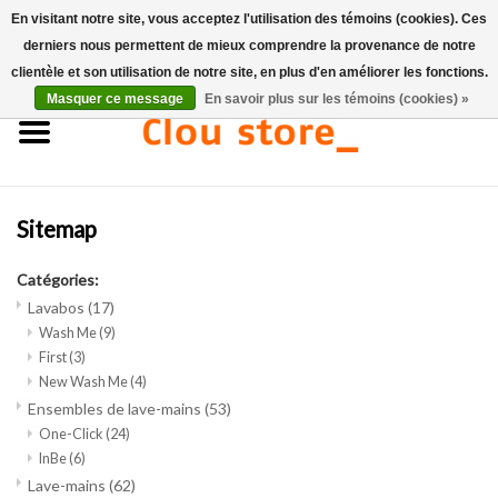
En visitant notre site, vous acceptez l'utilisation des témoins (cookies). Ces
derniers nous permettent de mieux comprendre la provenance de notre
0 Articles - €0,00
clientèle et son utilisation de notre site, en plus d'en améliorer les fonctions.
Masquer ce message
En savoir plus sur les témoins (cookies) »
Accueil
Lavabos
Sitemap
Ensembles de lave-mains
Catégories:
Lave-mains
Lavabos
(17)
Wash Me
(9)
Toilettes
First
(3)
New Wash Me
(4)
Ensembles de lave-mains
(53)
Robinets & vidanges
One-Click
(24)
InBe
(6)
Meubles
Lave-mains
(62)