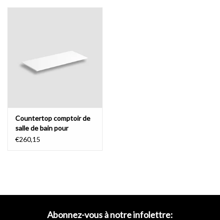
Countertop comptoir de
salle de bain pour
commode Hammock 110
€260,15
cm
Abonnez-vous à notre infolettre: