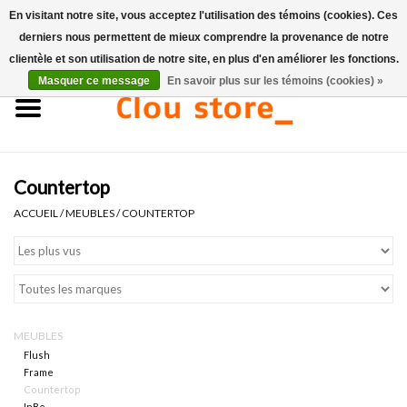
En visitant notre site, vous acceptez l'utilisation des témoins (cookies). Ces
derniers nous permettent de mieux comprendre la provenance de notre
0 Articles - €0,00
clientèle et son utilisation de notre site, en plus d'en améliorer les fonctions.
Masquer ce message
En savoir plus sur les témoins (cookies) »
Accueil
Lavabos
Countertop
Ensembles de lave-mains
ACCUEIL
/
MEUBLES
/
COUNTERTOP
Lave-mains
Toilettes
MEUBLES
Robinets & vidanges
Flush
Frame
Countertop
Meubles
InBe