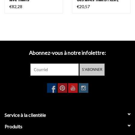
New Flush et Mini Wash
€82,28
€20,57
Me
Abonnez-vous à notre infolettre:
S'ABONNER
Service à la clientèle
Produits