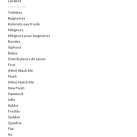
Lavabos
Lave-mains
Miroirs
Toilettes
Baignoires
Robinets eau froide
Accessoires de salle de bain
Mitigeurs
Mitigeurs pour baignoires
Bondes
pièce de rechange
Siphons
Balais
Distributeurs de savon
Marques
First
(Mini) Wash Me
Flush
(Mini) Match Me
New Flush
Hammock
InBe
Kaldur
Freddo
Sjokker
Quadria
Flat
Xo