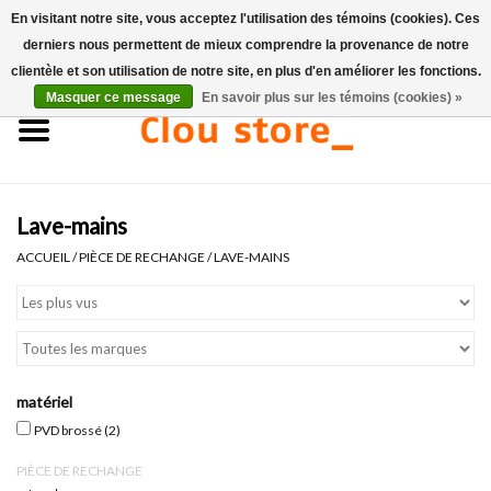
En visitant notre site, vous acceptez l'utilisation des témoins (cookies). Ces
derniers nous permettent de mieux comprendre la provenance de notre
0 Articles - €0,00
clientèle et son utilisation de notre site, en plus d'en améliorer les fonctions.
Masquer ce message
En savoir plus sur les témoins (cookies) »
Accueil
Lavabos
Lave-mains
Ensembles de lave-mains
ACCUEIL
/
PIÈCE DE RECHANGE
/
LAVE-MAINS
Lave-mains
Toilettes
matériel
Robinets & vidanges
PVD brossé
(2)
PIÈCE DE RECHANGE
Meubles