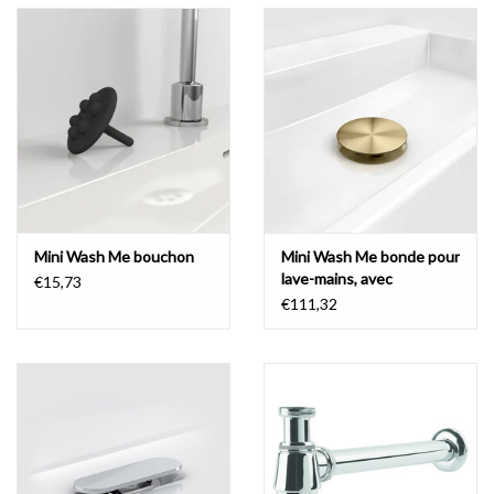
Mini Wash Me bouchon
Mini Wash Me bonde pour
lave-mains, avec
€15,73
couvercle, PVD
€111,32