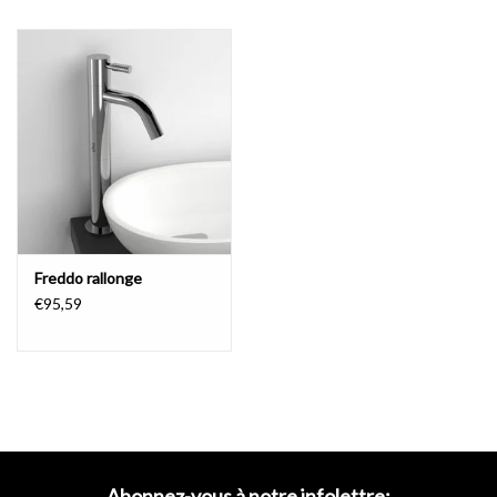
et donc particulièrement adapté pour une toilette.
conception intemporelle
La durée de conservation illimitée de Freddo a sans doute à voir
avec l'universalité qui caractérise la ligne.
Design intemporel
combiné à des cartrouches en céramique solide.
Freddo est
synonyme de simplicité, ou une fonctionnalité "moins est plus"
sobre et simple qui peut être utilisé en combinaison avec presque
tous les lave-mains.
Cela rend le robinet eau froide adapté à
Freddo rallonge
presque toutes les toilettes.
En bref, un stayer qui donc toujours
€95,59
très topique.
Freddo 3
Simple. Pas de non-sens et de fonctionnalité dans sa forme la plus
pure. Le Freddo 3 est un des modèles de base et grâce à sa nature
intemporelle un gardien absolu. En raison de la conception droite,
Abonnez-vous à notre infolettre: