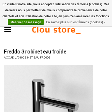
En visitant notre site, vous acceptez l'utilisation des témoins (cookies). Ces
derniers nous permettent de mieux comprendre la provenance de notre
0 Articles - €0,00
clientèle et son utilisation de notre site, en plus d'en améliorer les fonctions.
Masquer ce message
En savoir plus sur les témoins (cookies) »
Accueil
Lavabos
Freddo 3 robinet eau froide
Ensembles de lave-mains
ACCUEIL
/
3 ROBINET EAU FROIDE
Lave-mains
Toilettes
Robinets & vidanges
Meubles