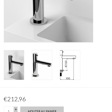
Miroirs
Accessoires de salle de bain
pièce de rechange
Marques
€212,96
+
AJOUTER AU PANIER