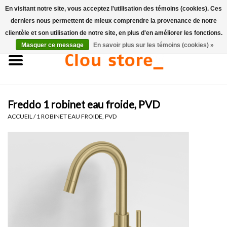
En visitant notre site, vous acceptez l'utilisation des témoins (cookies). Ces
derniers nous permettent de mieux comprendre la provenance de notre
0 Articles - €0,00
clientèle et son utilisation de notre site, en plus d'en améliorer les fonctions.
Masquer ce message
En savoir plus sur les témoins (cookies) »
Accueil
Lavabos
Freddo 1 robinet eau froide, PVD
Ensembles de lave-mains
ACCUEIL
/
1 ROBINET EAU FROIDE, PVD
Lave-mains
Toilettes
Robinets & vidanges
Meubles