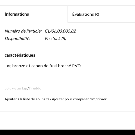
Informations
Évaluations
(0)
Numéro de l'article:
CL/06.03.003.82
Disponibilité:
En stock
(8)
caractéristiques
- or, bronze et canon de fusil brossé PVD
- aussi disponible en version chrome (CL/06.03.003.29)
- avec bec amovible à 360 °
cold water tap
/
Freddo
- le levier peut être positionné à gauche ou à droite
Ajouter à la liste de souhaits
/
Ajouter pour comparer
/
Imprimer
- connexion standard pour tuyaux flexibles (3/8 ")
Freddo signifie littéralement "froid" en italien.
Le lien avec le