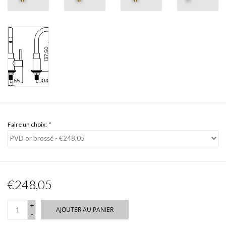
Faire un choix:
*
€248,05
+
AJOUTER AU PANIER
-