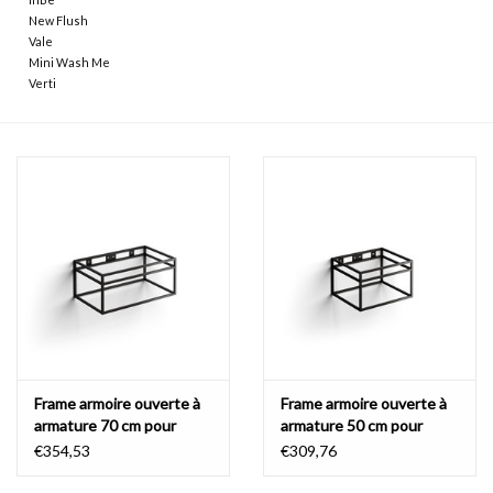
New Flush
Vale
Miroirs
Mini Wash Me
Verti
Accessoires de salle de bain
pièce de rechange
Marques
Frame armoire ouverte à
Frame armoire ouverte à
armature 70 cm pour
armature 50 cm pour
(New) Wash Me
(New) Wash Me
€354,53
€309,76