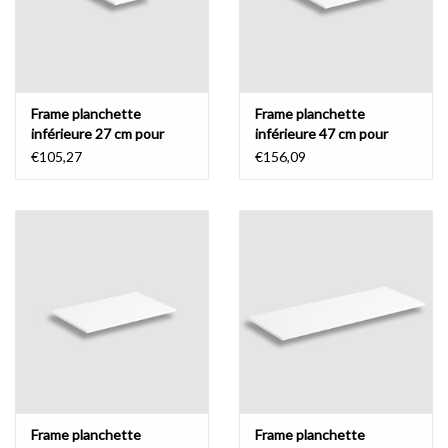
Frame planchette
Frame planchette
inférieure 27 cm pour
inférieure 47 cm pour
(New) Wash Me
(New) Wash Me
€105,27
€156,09
Frame planchette
Frame planchette