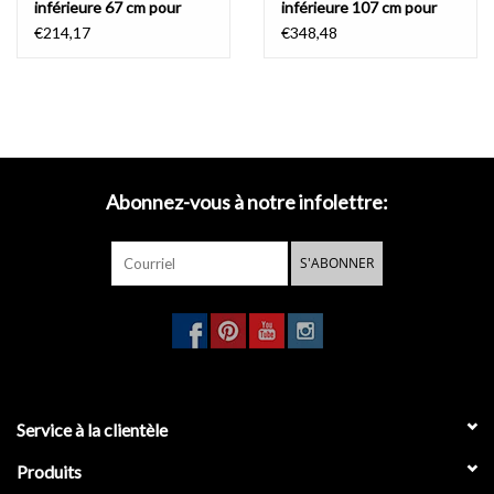
inférieure 67 cm pour
inférieure 107 cm pour
(New) Wash Me
(New) Wash Me
€214,17
€348,48
Abonnez-vous à notre infolettre:
S'ABONNER
Service à la clientèle
Produits