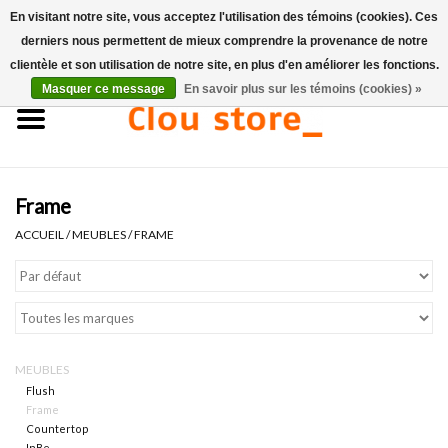
En visitant notre site, vous acceptez l'utilisation des témoins (cookies). Ces
derniers nous permettent de mieux comprendre la provenance de notre
0 Articles - €0,00
clientèle et son utilisation de notre site, en plus d'en améliorer les fonctions.
Masquer ce message
En savoir plus sur les témoins (cookies) »
Accueil
Lavabos
Frame
Ensembles de lave-mains
ACCUEIL
/
MEUBLES
/
FRAME
Lave-mains
Toilettes
MEUBLES
Robinets & vidanges
Flush
Frame
Countertop
Meubles
InBe