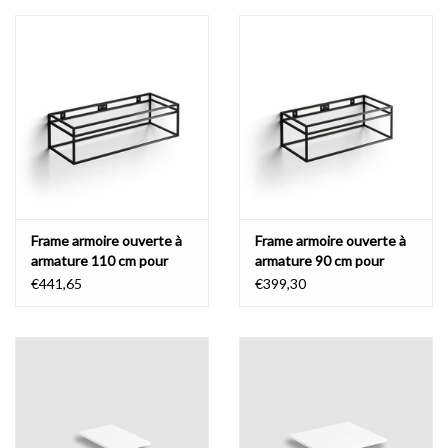
Frame armoire ouverte à
Frame armoire ouverte à
armature 110 cm pour
armature 90 cm pour
(New) Wash Me
(New) Wash Me
€441,65
€399,30