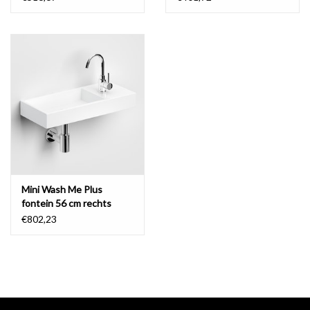
Vierkant, rond, stoer en geraffineerd: alle kranen zijn los van elkaar,
per stuk en per type ontworpen. Dit is meteen ook de kracht van
Xo. Door een veelvoud aan verschillende ontwerpen kan men met
Xo kranen zeer uiteenlopende stijlen realiseren. Bovendien
bestaat er vrijwel altijd een wastafelmengkraan die aansluit op de
vormgeving van de badmengkraan. Dit zorgt voor volop
ontwerpvrijheid en talloze mogelijkheden.
De type 13 wastafelmengkraan heeft een strakke ‘less is more’
vormgeving met ronde vormen. De uitloop is niet wendbaar en de
bedieningshendel zit bovenop de body van de kraan.
Mini Wash Me Plus
fontein 56 cm rechts
subtiele warm-koud aanduiding
€802,23
Een warm-koud aanduiding is zeer subtiel op de bovenzijde van de
hendel aangebracht. Een fijne "H" en "C" zijn d.m.v. lasergraveren in
het chroom gebrand. Deze gravering is donkerbruin en is zeer
subtiel zichtbaar.