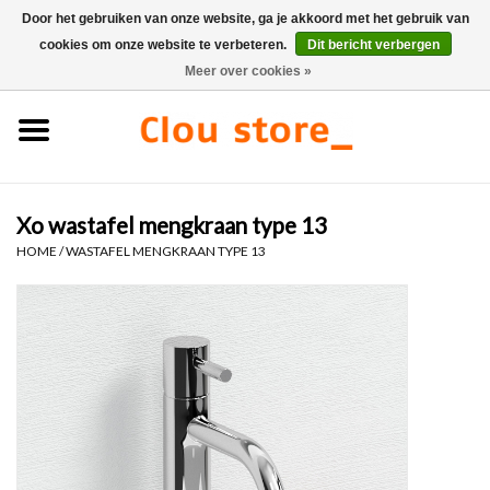
Door het gebruiken van onze website, ga je akkoord met het gebruik van
cookies om onze website te verbeteren.
Dit bericht verbergen
0 Artikelen - €0,00
Meer over cookies »
Home
Wastafels
Xo wastafel mengkraan type 13
Fonteinsets
HOME
/
WASTAFEL MENGKRAAN TYPE 13
Fonteinen
Toiletten
Kranen & afvoeren
Meubels