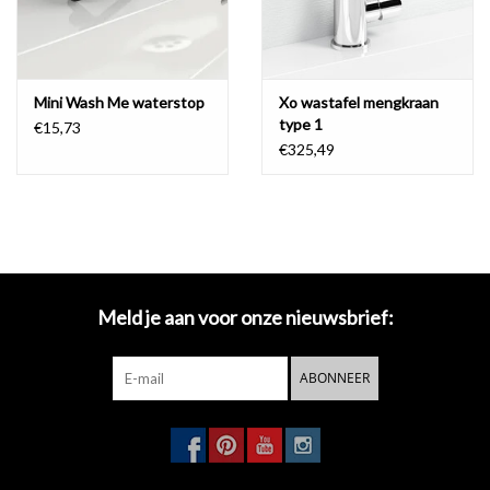
InBe type 2 sifon, deze heeft een iets kleiner formaat en past
daardoor perfect bij deze fontein.
Mini Wash Me waterstop
Xo wastafel mengkraan
type 1
met staande kraan of wandkraan
€15,73
€325,49
Mini Wash Me fonteinen in keramiek zijn uitsluitend beschikbaar
met kraangat. fonteinen in mineral marmer en aluite hebben een
voorbewerkt kraangat. Dit kan u naar wens zelf doorboren met een
speedboor voor hout. meer info hierover vindt u terug in de
handleidingen
.
Meld je aan voor onze nieuwsbrief:
montage met een beugel
ABONNEER
Doordat het bassin tot tegen de muur komt is er aan de rechtse
zijde geen plaats voor een standaard bevestiging. Bij montage aan
de wand steunt de fontein daarom aan één zijde op een metalen
beugel. Aan de andere zijde wordt de standaard bevestiging