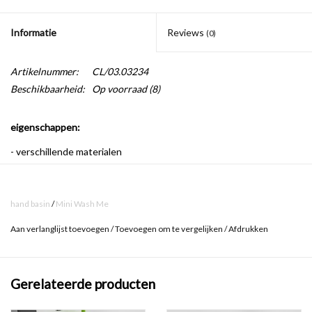
Informatie
Reviews
(0)
Artikelnummer:
CL/03.03234
Beschikbaarheid:
Op voorraad
(8)
eigenschappen:
- verschillende materialen
- met kraangat, of met voorbewerkt kraangat
- afvoerset niet inbegrepen
hand basin
/
Mini Wash Me
- niet geschikt voor standaard afvoerpluggen, speciale
Mini Wash
Aan verlanglijst toevoegen
/
Toevoegen om te vergelijken
/
Afdrukken
Me afvoerpluggen
dienen gebruikt te worden
- inclusief bevestiging
Gerelateerde producten