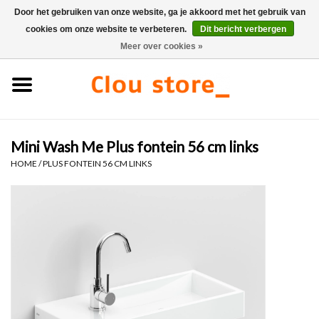
Door het gebruiken van onze website, ga je akkoord met het gebruik van
cookies om onze website te verbeteren.
Dit bericht verbergen
0 Artikelen - €0,00
Meer over cookies »
Home
Wastafels
Mini Wash Me Plus fontein 56 cm links
Fonteinsets
HOME
/
PLUS FONTEIN 56 CM LINKS
Fonteinen
Toiletten
Kranen & afvoeren
Meubels