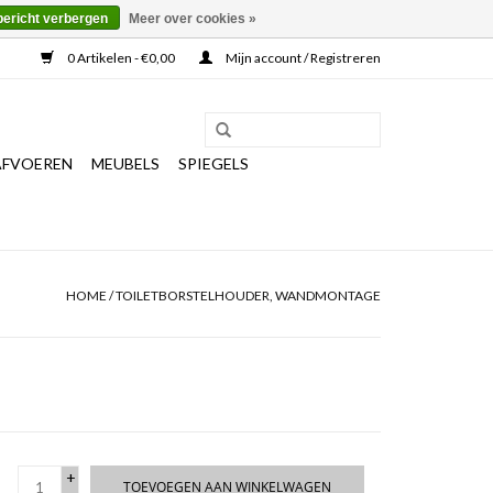
bericht verbergen
Meer over cookies »
0 Artikelen - €0,00
Mijn account / Registreren
AFVOEREN
MEUBELS
SPIEGELS
HOME
/
TOILETBORSTELHOUDER, WANDMONTAGE
+
TOEVOEGEN AAN WINKELWAGEN