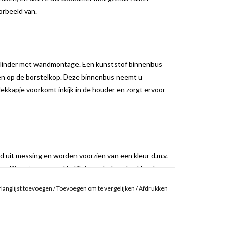
orbeeld van.
ilinder met wandmontage. Een kunststof binnenbus
en op de borstelkop. Deze binnenbus neemt u
ekkapje voorkomt inkijk in de houder en zorgt ervoor
d uit messing en worden voorzien van een kleur d.m.v.
 slijtvaste en gemakkelijk te onderhouden kleurlaag.
er harde laklaag, veel slijtvaster dan andere
langlijst toevoegen
/
Toevoegen om te vergelijken
/
Afdrukken
elijke methode aangezien er geen oplosmiddelen
et product terecht komt.