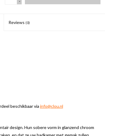
-
Reviews
(0)
erdeel beschikbaar via
info@clou.nl
tair design. Hun sobere vorm in glanzend chroom
raken, en dat ze uw badkamer met gemak zullen