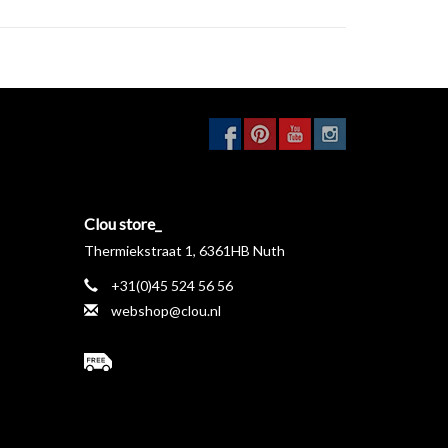
etalen plaatje dat is vastgeschroefd aan de muur. De
gd
en vastgezet met een stelschroef.
Clou store_
Thermiekstraat 1, 6361HB Nuth
+31(0)45 524 56 56
webshop@clou.nl