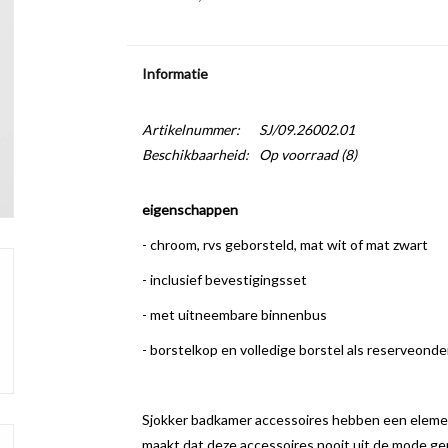
Informatie
Artikelnummer:
SJ/09.26002.01
Beschikbaarheid:
Op voorraad
(8)
eigenschappen
- chroom, rvs geborsteld, mat wit of mat zwart
- inclusief bevestigingsset
- met uitneembare binnenbus
- borstelkop en volledige borstel als reserveond
Sjokker badkamer accessoires hebben een elemen
maakt dat deze accessoires nooit uit de mode ge