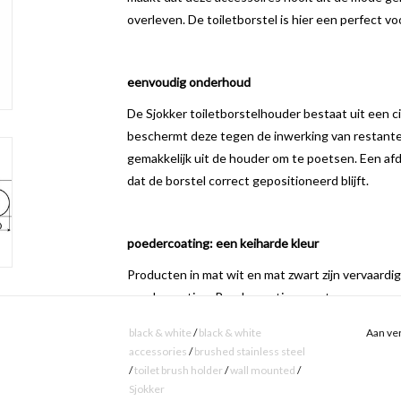
overleven. De toiletborstel is hier een perfect vo
eenvoudig onderhoud
De Sjokker toiletborstelhouder
bestaat uit
een c
beschermt deze tegen de inwerking van restant
gemakkelijk uit de houder om te poetsen. Een afd
dat de borstel correct gepositioneerd blijft.
poedercoating: een keiharde kleur
Producten in mat wit en mat zwart zijn vervaardig
poedercoating. Poedercoating zorgt voor een zeer
Een poedercoating geeft een zeer dikke en bijzond
black & white
/
black & white
Aan ver
laklagen. Bovendien is dit een zeer milieuvriend
accessories
/
brushed stainless steel
gebruikt worden en vrijwel 100% van de lak op h
/
toilet brush holder
/
wall mounted
/
Sjokker