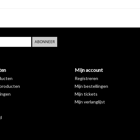
eenvoudige installatie
de Sjokker wc borstel wordt bevestigd met een m
toiletborstelhouder
wordt op dit plaatje bevesti
ABONNEER
ten
Mijn account
ducten
Registreren
producten
Mijn bestellingen
ingen
Mijn tickets
Mijn verlanglijst
d