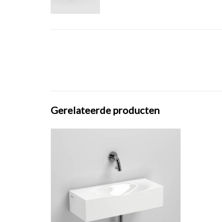
Gerelateerde producten
Hammock fontein, met voorbewerkt
kraangat, met geïntegreerde afvoer en
overloop, aluite.
TOEVOEGEN AAN WINKELWAGEN