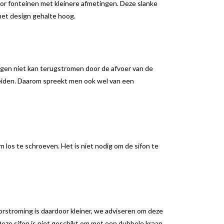
oor fonteinen met kleinere afmetingen. Deze slanke
het design gehalte hoog.
ingen niet kan terugstromen door de afvoer van de
eiden. Daarom spreekt men ook wel van een
 los te schroeven. Het is niet nodig om de sifon te
oorstroming is daardoor kleiner, we adviseren om deze
eze sifon is niet geschikt om met een dubbele kraan