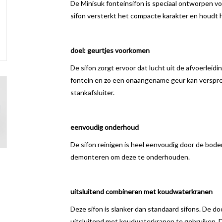
De Minisuk fonteinsifon is speciaal ontworpen v
sifon versterkt het compacte karakter en houdt 
doel: geurtjes voorkomen
De sifon zorgt ervoor dat lucht uit de afvoerleid
fontein en zo een onaangename geur kan verspr
stankafsluiter.
eenvoudig onderhoud
De sifon reinigen is heel eenvoudig door de bodem
demonteren om deze te onderhouden.
uitsluitend combineren met koudwaterkranen
Deze sifon is slanker dan standaard sifons. De d
uitsluitend met koudwaterkranen te gebruiken. D