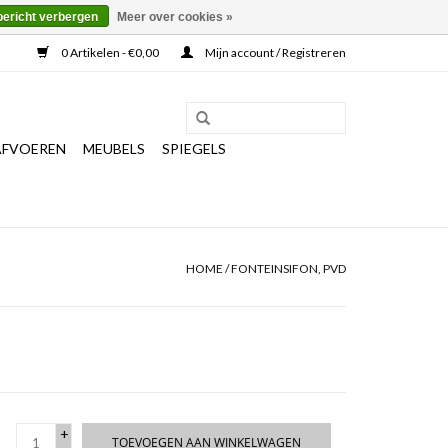
bericht verbergen
Meer over cookies »
0 Artikelen - €0,00
Mijn account / Registreren
AFVOEREN
MEUBELS
SPIEGELS
HOME
/
FONTEINSIFON, PVD
+
TOEVOEGEN AAN WINKELWAGEN