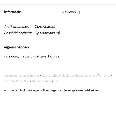
Informatie
Reviews
(0)
Artikelnummer:
CL/09.02035
Beschikbaarheid:
Op voorraad
(8)
eigenschappen
- chroom, mat wit, mat zwart of rvs
- inclusief bevestigingsset
backup toilet paper holder
/
black & white
/
black & white accessories
/
chrome
/
chroom
/
inox
/
rvs
/
stainless steel
/
Flat
Aan verlanglijst toevoegen
/
Toevoegen om te vergelijken
/
Afdrukken