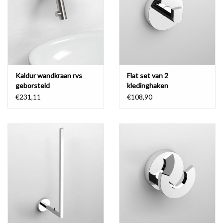
Spiegels
Badkamer accessoires
Kaldur wandkraan rvs
Flat set van 2
reserveonderdelen
geborsteld
kledinghaken
€231,11
€108,90
Merken