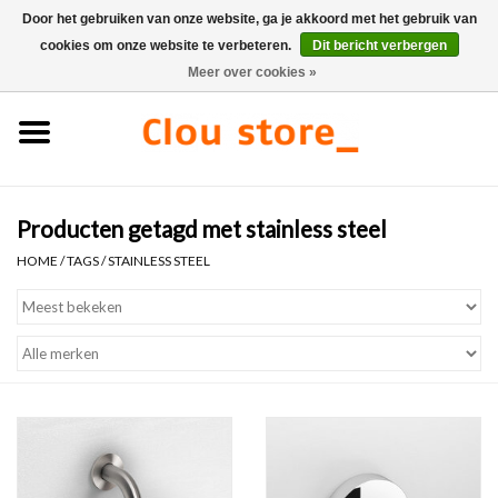
Door het gebruiken van onze website, ga je akkoord met het gebruik van
cookies om onze website te verbeteren.
Dit bericht verbergen
0 Artikelen - €0,00
Meer over cookies »
Home
Wastafels
Producten getagd met stainless steel
Fonteinsets
HOME
/
TAGS
/
STAINLESS STEEL
Fonteinen
Toiletten
Kranen & afvoeren
Meubels