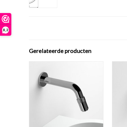
8,2
Gerelateerde producten
Freddo 11 fonteinkraan, wandmontage,
Fred
chroom of rvs geborsteld.
korte
TOEVOEGEN AAN WINKELWAGEN
TO