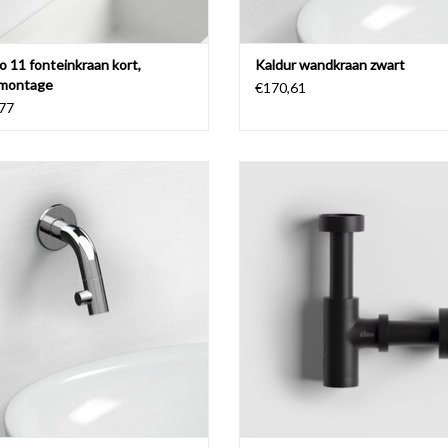
o 11 fonteinkraan kort,
Kaldur wandkraan zwart
montage
€170,61
77
ur fonteinkraan met korte of lange
Minisuk fonteinsifon.
uitloop, chroom
TOEVOEGEN AAN WINKELWA
EVOEGEN AAN WINKELWAGEN