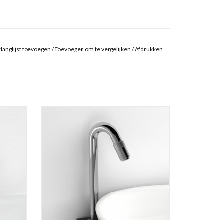
langlijst toevoegen
/
Toevoegen om te vergelijken
/
Afdrukken
p, zwart
Freddo 10 fonteinkraan, chroom.
GEN
TOEVOEGEN AAN WINKELWAGEN