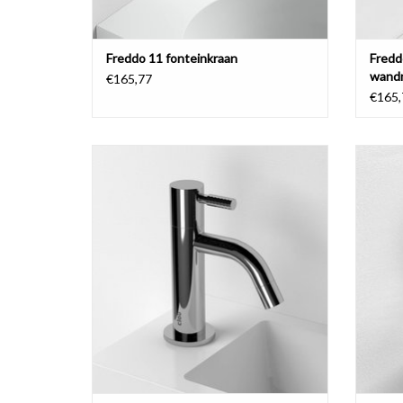
Freddo 11 fonteinkraan
Fredd
wand
€165,77
€165,
Freddo 2 fonteinkraan, chroom of rvs
Kald
geborsteld.
TOEVOEGEN AAN WINKELWAGEN
TO