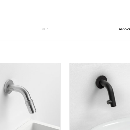
Vale
Aan ver
do 11 fonteinkraan, wandmontage,
Kaldur fonteinkraan met korte uitloo
 variant, chroom of rvs geborsteld.
TOEVOEGEN AAN WINKELWA
EVOEGEN AAN WINKELWAGEN