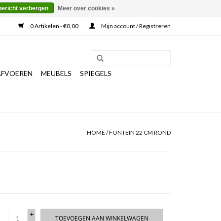
bericht verbergen
Meer over cookies »
0 Artikelen - €0,00
Mijn account / Registreren
AFVOEREN
MEUBELS
SPIEGELS
HOME
/
FONTEIN 22 CM ROND
+
TOEVOEGEN AAN WINKELWAGEN