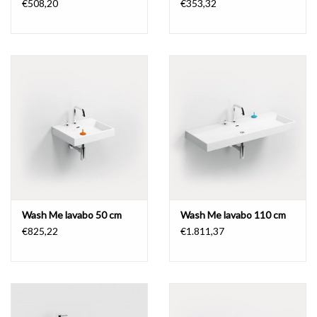
€508,20
€353,32
Wash Me lavabo 50 cm
Wash Me lavabo 110 cm
€825,22
€1.811,37