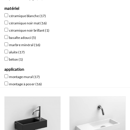
matériel
Miroirs
céramique blanche
(17)
céramique noir mat
(16)
Accessoires de salle de bain
céramique noir brillant
(1)
basalte adouci
(5)
pièce de rechange
marbre minéral
(16)
aluite
(17)
béton
(1)
Marques
application
montage mural
(17)
montage à poser
(16)