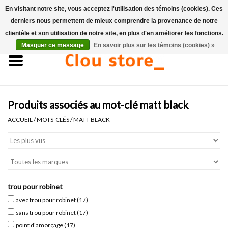
En visitant notre site, vous acceptez l'utilisation des témoins (cookies). Ces
derniers nous permettent de mieux comprendre la provenance de notre
0 Articles - €0,00
clientèle et son utilisation de notre site, en plus d'en améliorer les fonctions.
Masquer ce message
En savoir plus sur les témoins (cookies) »
Accueil
Lavabos
Produits associés au mot-clé matt black
Ensembles de lave-mains
ACCUEIL
/
MOTS-CLÉS
/
MATT BLACK
Lave-mains
Toilettes
trou pour robinet
Robinets & vidanges
avec trou pour robinet
(17)
sans trou pour robinet
(17)
Meubles
point d'amorçage
(17)