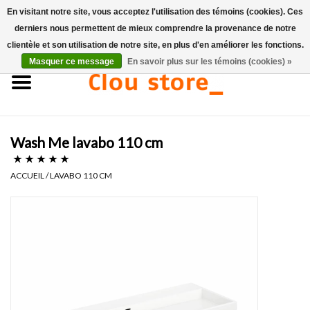
En visitant notre site, vous acceptez l'utilisation des témoins (cookies). Ces
derniers nous permettent de mieux comprendre la provenance de notre
0 Articles - €0,00
clientèle et son utilisation de notre site, en plus d'en améliorer les fonctions.
Masquer ce message
En savoir plus sur les témoins (cookies) »
Accueil
Lavabos
Wash Me lavabo 110 cm
Ensembles de lave-mains
ACCUEIL
/
LAVABO 110 CM
Lave-mains
Toilettes
Robinets & vidanges
Meubles