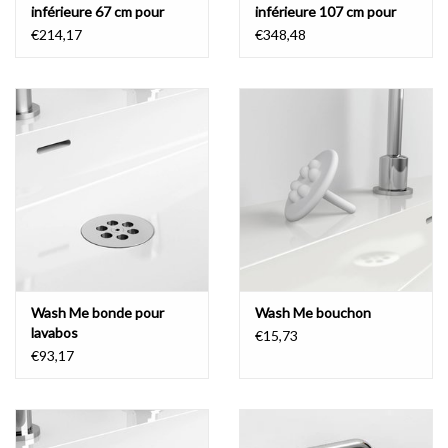
inférieure 67 cm pour
inférieure 107 cm pour
(New) Wash Me
(New) Wash Me
€214,17
€348,48
Wash Me bonde pour
Wash Me bouchon
lavabos
€15,73
€93,17