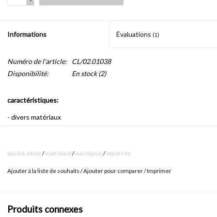
-
Informations
Évaluations
(1)
Numéro de l'article:
CL/02.01038
Disponibilité:
En stock
(2)
caractéristiques:
- divers matériaux
- avec 7 points d'amorçage
- système de vidange non inclus, c
onvient aux
ensembles de
black & white
/
matt black
/
washbasin
/
Wash Me
vidange
standard
Ajouter à la liste de souhaits
/
Ajouter pour comparer
/
Imprimer
- fixation comprise
-
adapté pour montage mural et au tablette
Produits connexes
- supports de montage disponibles lorsque montés contre un mur