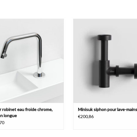
surface
de rangement pratique
La plage pour robinet longue est particulièremen
r robinet eau froide droit, chrome,
Minisuk siphon pour lave-main
gauche ou droite
placer un
distributeur de savon, diffuseur de par
AJOUTER AU PANIER
AJOUTER AU PANIER
combiner avec bonde Mini Wash Me et siphon Mi
Les lave-mains Mini Wash Me doivent être combi
disponibles avec ou sans couvercle en chrome pol
design élégant, nous vous recommandons d'utilise
spécialement conçu pour être utilisé avec de peti
avec robinet debout ou robinet mural
r robinet eau froide chrome,
Minisuk siphon pour lave-main
on longue
Les lave-mains Mini Wash Me en céramique et en 
€200,86
70
robinet.
Les lave-mains en marbre minéral et alui
vous le désirez avec une foreuse de pelle pour le 