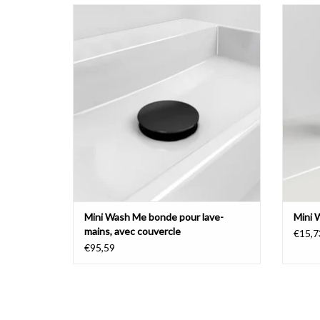
Bonde Mini Wash Me pour lave-mains, avec
Bouch
couvercle, noir, chrome ou inox brossé.
l
AJOUTER AU PANIER
Mini Wash Me bonde pour lave-
Mini 
mains, avec couvercle
€15,7
€95,59