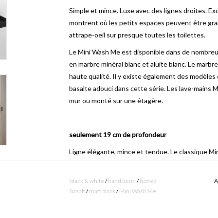
Simple et mince.
Luxe avec des lignes droites.
Exc
montrent où les petits espaces peuvent être gra
a
ttrape-oeil
sur presque toutes les toilettes.
Le Mini Wash Me est disponible dans de nombreux 
en marbre minéral blanc et aluite blanc.
Le marbre
haute qualité.
Il y existe également des modèles 
basalte adouci dans cette série.
Les lave-mains M
mur ou monté sur une étagère.
seulement 19 cm de profondeur
Ligne élégante, mince et tendue.
Le classique M
qui rend ce lave-mains également adapté pour les 
plaçant pas la plage pour robinet à l'arrière, mais s
black & white
/
hand basin
/
honed
A
contre le mur, et créer un bassin relativement sp
basalt
/
matt black
/
Mini Wash Me
entière reste limitée.