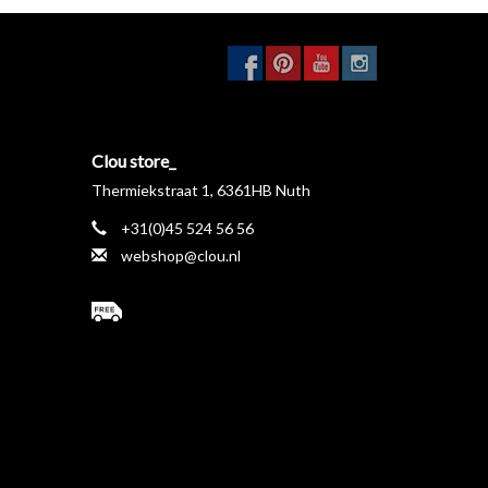
Clou store_
Thermiekstraat 1, 6361HB Nuth
+31(0)45 524 56 56
webshop@clou.nl