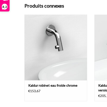
Produits connexes
8,2
Kaldur robinet eau froide, version courte ou
Kaldu
longue, chrome.
AJOUTER AU PANIER
Kaldur robinet eau froide chrome
Kaldu
versi
€153,67
€205,