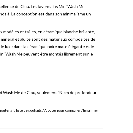
ellence de Clou.
Les lave-mains Mini Wash Me
nds à.
La conception est dans son minimalisme un
modèles et tailles, en céramique blanche brillante,
 minéral et aluite sont des matériaux composites de
de luxe dans la céramique noire mate élégante et le
ini Wash Me peuvent être montés librement sur le
ini Wash Me de Clou, seulement 19 cm de profondeur
petites toilettes.
Ceci est rendu possible en ne
ur le côté.
Cela rend le bassin réelle peut être plat
jouter à la liste de souhaits
/
Ajouter pour comparer
/
Imprimer
acieux et fonctionnel tandis que la profondeur