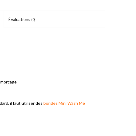
Évaluations
(0)
'amorçage
d, il faut utiliser des
bondes Mini Wash Me