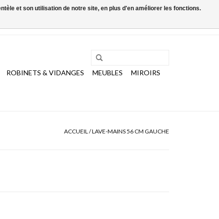
le et son utilisation de notre site, en plus d'en améliorer les fonctions.
0 Articles - €0,00
Mon compte / S'inscrire
ROBINETS & VIDANGES
MEUBLES
MIROIRS
ACCUEIL
/
LAVE-MAINS 56 CM GAUCHE