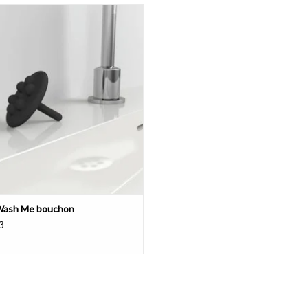
dans les
instructions d'installation
.
on Mini Wash Me pour bonde pour
ave-mains, silicone de couleur.
AJOUTER AU PANIER
montage avec support
Parce que le bassin est près du mur, il n'y a pas 
droit.
Lorsqu'il est monté au mur, le lave-mains e
l'autre côté, on utilise une fixation standard.
- télécharger les
dessins techniques
- télécharger les
instructions d'installation
- télécharger les
instructions d'entretien
Wash Me bouchon
3