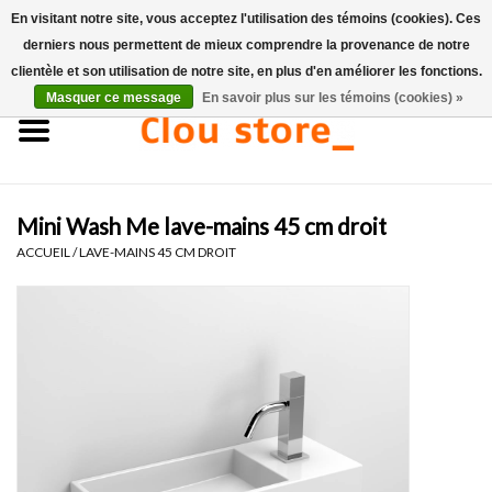
En visitant notre site, vous acceptez l'utilisation des témoins (cookies). Ces
derniers nous permettent de mieux comprendre la provenance de notre
0 Articles - €0,00
clientèle et son utilisation de notre site, en plus d'en améliorer les fonctions.
Masquer ce message
En savoir plus sur les témoins (cookies) »
Accueil
Lavabos
Mini Wash Me lave-mains 45 cm droit
Ensembles de lave-mains
ACCUEIL
/
LAVE-MAINS 45 CM DROIT
Lave-mains
Toilettes
Robinets & vidanges
Meubles