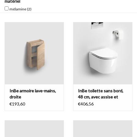
matériel
mélamine
(2)
Miroirs
Accessoires de salle de bain
pièce de rechange
Marques
InBe armoire lave-mains,
InBe toilette sans bord,
droite
48 cm, avec assise et
abattant
€193,60
€406,56