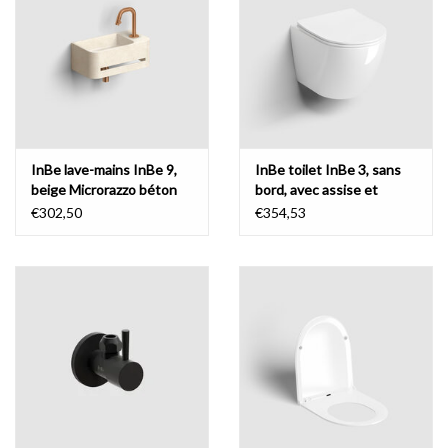
InBe lave-mains InBe 9,
InBe toilet InBe 3, sans
beige Microrazzo béton
bord, avec assise et
abattant
€302,50
€354,53