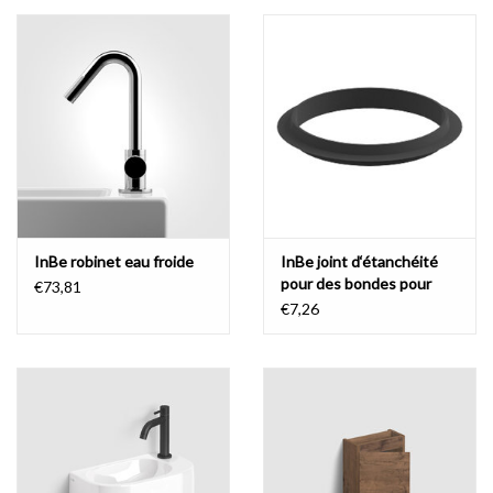
InBe robinet eau froide
InBe joint d‘étanchéité
pour des bondes pour
€73,81
lavabos stop/go
€7,26