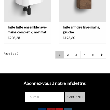
InBe InBe ensemble lave-
InBe armoire lave-mains,
mains complet 7, noir mat
gauche
€203,28
€193,60
Page 1 de 5
1
2
3
4
5
Abonnez-vous à notre infolettre:
S'ABONNER