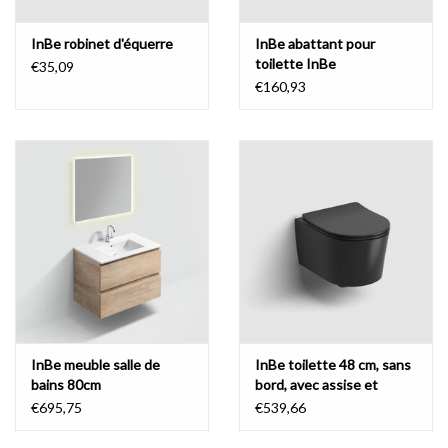
InBe robinet d'équerre
InBe abattant pour
toilette InBe
€35,09
€160,93
InBe meuble salle de
InBe toilette 48 cm, sans
bains 80cm
bord, avec assise et
abattant
€695,75
€539,66