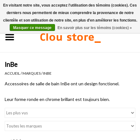
En visitant notre site, vous acceptez l'utilisation des témoins (cookies). Ces
derniers nous permettent de mieux comprendre la provenance de notre
0 Articles - €0,00
clientèle et son utilisation de notre site, en plus d'en améliorer les fonctions.
Masquer ce message
En savoir plus sur les témoins (cookies) »
Accueil
Lavabos
InBe
Ensembles de lave-mains
ACCUEIL
/
MARQUES
/
INBE
Lave-mains
Accessoires de salle de bain InBe ont un design fonctionel.
Leur forme ronde en chrome brillant est toujours bien.
Toilettes
Robinets & vidanges
Meubles