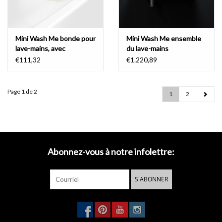
Mini Wash Me bonde pour
Mini Wash Me ensemble
lave-mains, avec
du lave-mains
couvercle, PVD
€111,32
€1.220,89
Page 1 de 2
1
2
Abonnez-vous à notre infolettre:
S'ABONNER