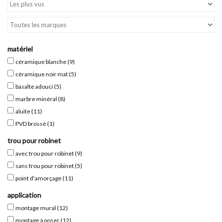
Miroirs
Accessoires de salle de bain
matériel
céramique blanche
(9)
céramique noir mat
(5)
pièce de rechange
basalte adouci
(5)
marbre minéral
(8)
Marques
aluite
(11)
PVD brossé
(1)
trou pour robinet
avec trou pour robinet
(9)
sans trou pour robinet
(5)
point d'amorçage
(11)
application
montage mural
(12)
montage à poser
(12)