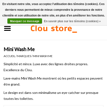
En visitant notre site, vous acceptez l'utilisation des témoins (cookies). Ces
derniers nous permettent de mieux comprendre la provenance de notre
0 Articles - €0,00
clientèle et son utilisation de notre site, en plus d'en améliorer les fonctions.
Masquer ce message
En savoir plus sur les témoins (cookies) »
Accueil
Lavabos
Mini Wash Me
Ensembles de lave-mains
ACCUEIL
/
MARQUES
/
MINI WASH ME
Lave-mains
Simplicité et mince. Luxe avec des lignes droites propres.
Excellence du Clou.
Toilettes
Lave-mains Mini Wash Me montrent où les petits espaces peuvent
être grand.
Robinets & vidanges
Le design est dans son minimalisme un eye-catcher sur presque
toutes les toilettes.
Meubles