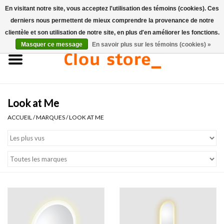
En visitant notre site, vous acceptez l'utilisation des témoins (cookies). Ces
derniers nous permettent de mieux comprendre la provenance de notre
0 Articles - €0,00
clientèle et son utilisation de notre site, en plus d'en améliorer les fonctions.
Masquer ce message
En savoir plus sur les témoins (cookies) »
Accueil
Lavabos
Look at Me
Ensembles de lave-mains
ACCUEIL
/
MARQUES
/
LOOK AT ME
Lave-mains
Toilettes
Robinets & vidanges
Meubles