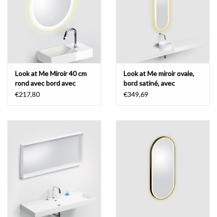
Miroirs
Accessoires de salle de bain
Look at Me Miroir 40 cm
Look at Me miroir ovale,
pièce de rechange
rond avec bord avec
bord satiné, avec
éclairage LED et avec
éclairage et contrôle par
€217,80
€349,69
Marques
contrôle par capteur
capteur