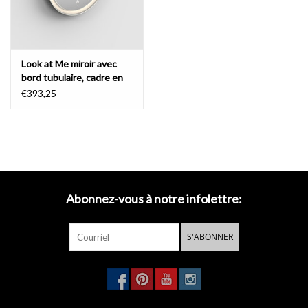
Look at Me miroir avec
bord tubulaire, cadre en
noir mat
€393,25
Abonnez-vous à notre infolettre:
S'ABONNER