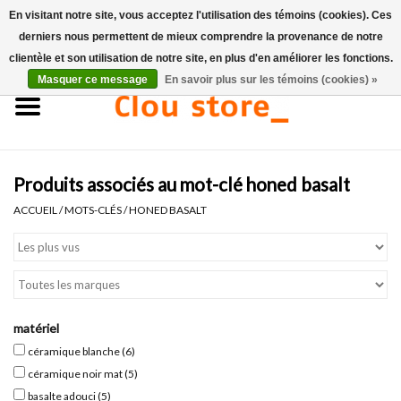
En visitant notre site, vous acceptez l'utilisation des témoins (cookies). Ces
derniers nous permettent de mieux comprendre la provenance de notre
0 Articles - €0,00
clientèle et son utilisation de notre site, en plus d'en améliorer les fonctions.
Masquer ce message
En savoir plus sur les témoins (cookies) »
Accueil
Lavabos
Produits associés au mot-clé honed basalt
Ensembles de lave-mains
ACCUEIL
/
MOTS-CLÉS
/
HONED BASALT
Lave-mains
Toilettes
matériel
Robinets & vidanges
céramique blanche
(6)
céramique noir mat
(5)
Meubles
basalte adouci
(5)