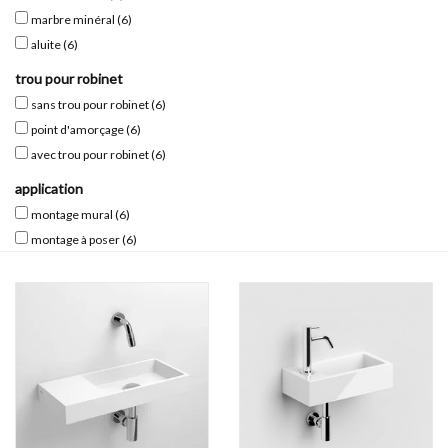
marbre minéral
(6)
Miroirs
aluite
(6)
trou pour robinet
Accessoires de salle de bain
sans trou pour robinet
(6)
point d'amorçage
(6)
pièce de rechange
avec trou pour robinet
(6)
application
Marques
montage mural
(6)
montage à poser
(6)