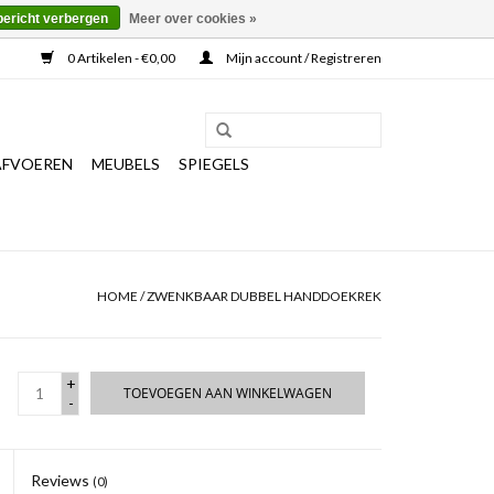
bericht verbergen
Meer over cookies »
0 Artikelen - €0,00
Mijn account / Registreren
AFVOEREN
MEUBELS
SPIEGELS
HOME
/
ZWENKBAAR DUBBEL HANDDOEKREK
+
TOEVOEGEN AAN WINKELWAGEN
-
Reviews
(0)