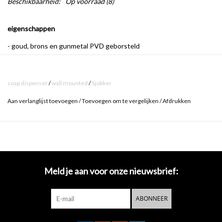
Beschikbaarheid:
Op voorraad
(8)
eigenschappen
- goud, brons en gunmetal PVD geborsteld
- ook verkrijgbaar in chroom (SJ/09.26045.01), rvs geborsteld
(SJ/09.26045.41.01), mat wit (SJ/09.26045.20) en mat zwart
soap dispenser
/
wall mounted
/
Sjokker
(SJ/09.26045.21)
Aan verlanglijst toevoegen
/
Toevoegen om te vergelijken
/
Afdrukken
- met anti-vingerafdruk coating
- 100cc inhoud
- inclusief bevestigingsset
- opening aan de onderzijde
Meld je aan voor onze nieuwsbrief:
- met uitneembare binnenfles
- pompje (rvs) en binnenfles als reserveonderdeel beschikbaar via
ABONNEER
info@clou.nl