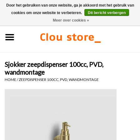
Door het gebruiken van onze website, ga je akkoord met het gebruik van
cookies om onze website te verbeteren.
Dit bericht verbergen
0 Artikelen - €0,00
Meer over cookies »
Home
Wastafels
Sjokker zeepdispenser 100cc, PVD,
Fonteinsets
wandmontage
HOME
/
ZEEPDISPENSER 100CC, PVD, WANDMONTAGE
Fonteinen
Toiletten
Kranen & afvoeren
Meubels