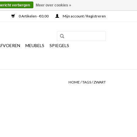
bericht verbergen
Meer over cookies »
0 Artikelen - €0,00
Mijn account / Registreren
AFVOEREN
MEUBELS
SPIEGELS
HOME
/
TAGS
/
ZWART