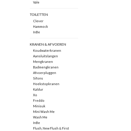
Vale
TOILETTEN
Clever
Hammock
InBe
KRANEN & AFVOEREN
Koudwaterkranen
Aansluitslangen
Mengkranen
Badmengkranen
Afvoerpluggen
Sifons
Hoekstopkranen
Kaldur
Xo
Freddo
Minisuk
Mini Wash Me
Wash Me
InBe
Flush, New Flush & First