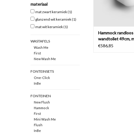
materiaal
TOEVOEGEN AAN WI
mat zwart keramiek
(1)
glanzend wit keramiek
(1)
mat wit keramiek
(1)
Hammock randloos
wandtoilet 49cm, 
WASTAFELS
dunne zitting met 
€586,85
Wash Me
First
New Wash Me
FONTEINSETS
One-Click
InBe
FONTEINEN
New Flush
Hammock
First
Mini Wash Me
Flush
InBe