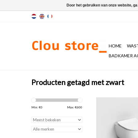
Door het gebruiken van onze website, ga
HOME
WAST
BADKAMER A
Producten getagd met zwart
Hammock wandtoile
inclusief dunne zitting
Min: €
0
Max: €
600
soft closing en quic
systeem, glanzend wi
Artikel bestaat 
artikelnummers. Be
inbegrepen