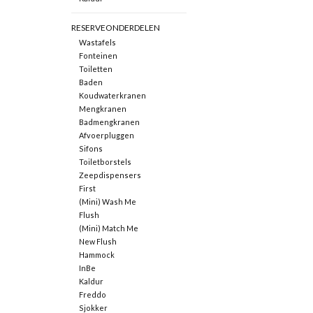
RESERVEONDERDELEN
Wastafels
Fonteinen
Toiletten
Baden
Koudwaterkranen
Mengkranen
Badmengkranen
Afvoerpluggen
Sifons
Toiletborstels
Zeepdispensers
First
(Mini) Wash Me
Flush
(Mini) Match Me
New Flush
Hammock
InBe
Kaldur
Freddo
Sjokker