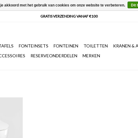
 je akkoord met het gebruik van cookies om onze website te verbeteren.
Dit 
AFELS
FONTEINSETS
FONTEINEN
TOILETTEN
KRANEN & 
CCESSOIRES
RESERVEONDERDELEN
MERKEN
t, 49cm,
 met deksel,
k release
t keramiek.
uit 2
vestiging
.