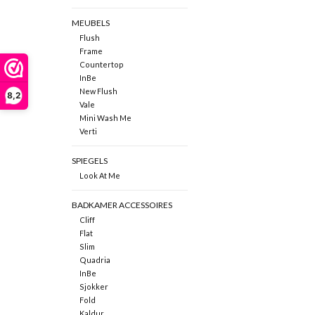
MEUBELS
Flush
Frame
Countertop
InBe
New Flush
8,2
Vale
Mini Wash Me
Verti
SPIEGELS
Look At Me
BADKAMER ACCESSOIRES
Cliff
Flat
Slim
Quadria
InBe
Sjokker
Fold
Kaldur