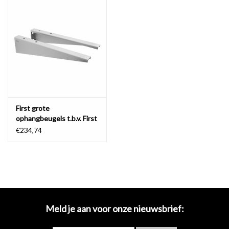
Spiegels
Badkamer accessoires
reserveonderdelen
Merken
First grote
ophangbeugels t.b.v. First
wastafelplanchetten en
€234,74
Wash Me wastafels
Meld je aan voor onze nieuwsbrief: