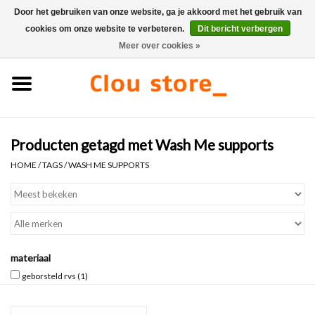
Door het gebruiken van onze website, ga je akkoord met het gebruik van
cookies om onze website te verbeteren.
Dit bericht verbergen
0 Artikelen - €0,00
Meer over cookies »
Home
Wastafels
Producten getagd met Wash Me supports
Fonteinsets
HOME
/
TAGS
/
WASH ME SUPPORTS
Fonteinen
Toiletten
materiaal
Kranen & afvoeren
geborsteld rvs
(1)
Meubels