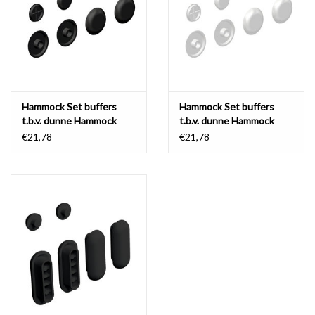
Spiegels
Badkamer accessoires
Hammock Set buffers
Hammock Set buffers
reserveonderdelen
t.b.v. dunne Hammock
t.b.v. dunne Hammock
toiletzitting
toiletzitting
€21,78
€21,78
Merken