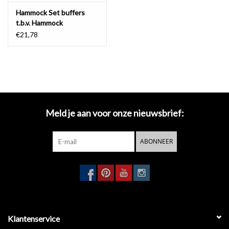
Hammock Set buffers
t.b.v. Hammock
toiletzitting
€21,78
Meld je aan voor onze nieuwsbrief:
ABONNEER
Klantenservice