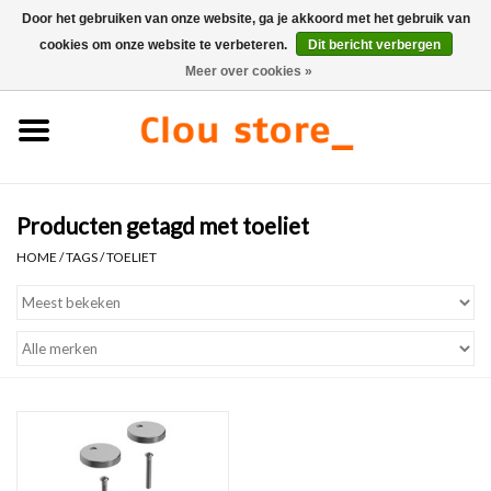
Door het gebruiken van onze website, ga je akkoord met het gebruik van
cookies om onze website te verbeteren.
Dit bericht verbergen
0 Artikelen - €0,00
Meer over cookies »
Home
Wastafels
Producten getagd met toeliet
Fonteinsets
HOME
/
TAGS
/
TOELIET
Fonteinen
Toiletten
Kranen & afvoeren
Meubels