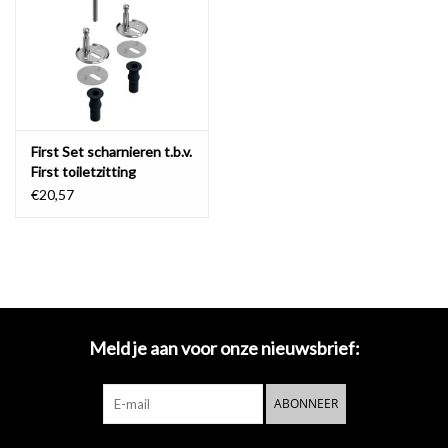
Spiegels
Badkamer accessoires
First Set scharnieren t.b.v.
reserveonderdelen
First toiletzitting
€20,57
Merken
Meld je aan voor onze nieuwsbrief:
ABONNEER