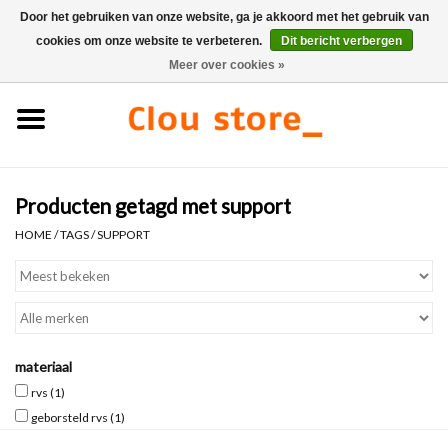
Door het gebruiken van onze website, ga je akkoord met het gebruik van
cookies om onze website te verbeteren.
Dit bericht verbergen
0 Artikelen - €0,00
Meer over cookies »
Home
Wastafels
Producten getagd met support
Fonteinsets
HOME
/
TAGS
/
SUPPORT
Fonteinen
Toiletten
materiaal
Kranen & afvoeren
rvs
(1)
geborsteld rvs
(1)
Meubels