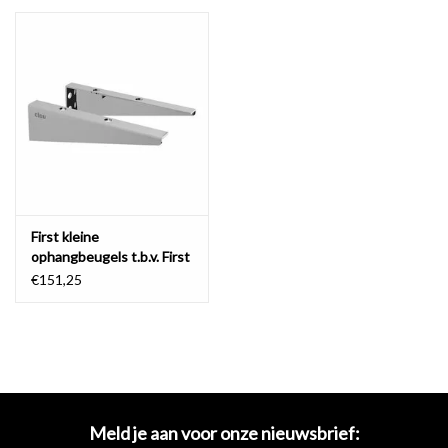
Spiegels
Badkamer accessoires
reserveonderdelen
Merken
First kleine
ophangbeugels t.b.v. First
fonteintabletten
€151,25
Meld je aan voor onze nieuwsbrief: