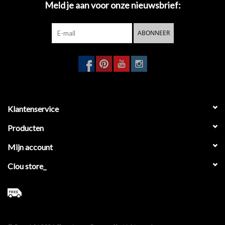
Meld je aan voor onze nieuwsbrief:
Spiegels
ABONNEER
Badkamer accessoires
reserveonderdelen
Merken
Klantenservice
Producten
Mijn account
Clou store_