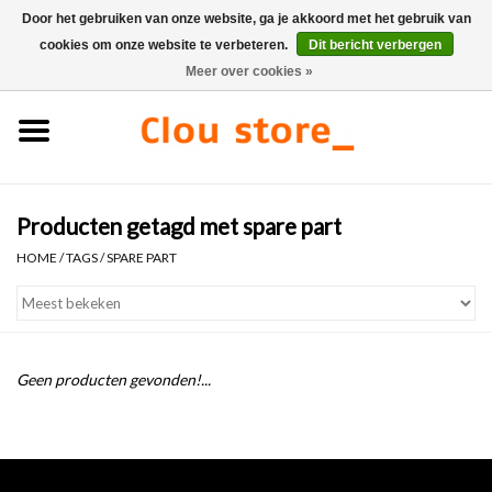
Door het gebruiken van onze website, ga je akkoord met het gebruik van
cookies om onze website te verbeteren.
Dit bericht verbergen
0 Artikelen - €0,00
Meer over cookies »
Home
Wastafels
Producten getagd met spare part
Fonteinsets
HOME
/
TAGS
/
SPARE PART
Fonteinen
Toiletten
Geen producten gevonden!...
Kranen & afvoeren
Meubels