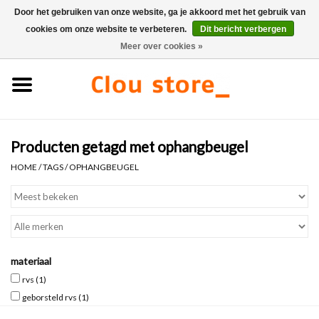
Door het gebruiken van onze website, ga je akkoord met het gebruik van
cookies om onze website te verbeteren.
Dit bericht verbergen
0 Artikelen - €0,00
Meer over cookies »
Home
Wastafels
Producten getagd met ophangbeugel
Fonteinsets
HOME
/
TAGS
/
OPHANGBEUGEL
Fonteinen
Toiletten
materiaal
Kranen & afvoeren
rvs
(1)
geborsteld rvs
(1)
Meubels