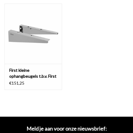
Spiegels
Badkamer accessoires
reserveonderdelen
Merken
First kleine
ophangbeugels t.b.v. First
fonteintabletten
€151,25
Meld je aan voor onze nieuwsbrief: