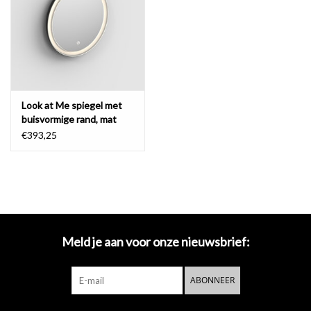
Spiegels
Badkamer accessoires
Look at Me spiegel met
reserveonderdelen
buisvormige rand, mat
zwart frame
€393,25
Merken
Meld je aan voor onze nieuwsbrief:
ABONNEER