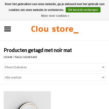
Door het gebruiken van onze website, ga je akkoord met het gebruik van
cookies om onze website te verbeteren.
Dit bericht verbergen
0 Artikelen - €0,00
Meer over cookies »
Home
Wastafels
Producten getagd met noir mat
Fonteinsets
HOME
/
TAGS
/
NOIR MAT
Fonteinen
Toiletten
Kranen & afvoeren
Meubels