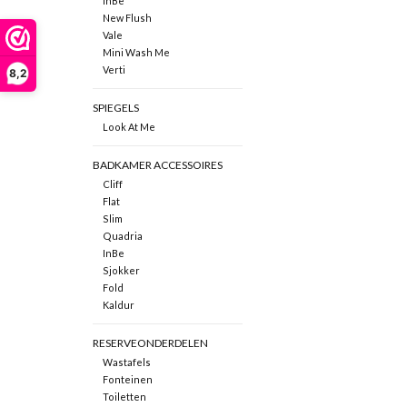
InBe
New Flush
Vale
Mini Wash Me
Verti
8,2
SPIEGELS
Look At Me
BADKAMER ACCESSOIRES
Cliff
Flat
Slim
Quadria
InBe
Sjokker
Fold
Kaldur
RESERVEONDERDELEN
Wastafels
Fonteinen
Toiletten