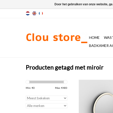
Door het gebruiken van onze website, ga
HOME
WAST
BADKAMER A
Producten getagd met miroir
spiegel met acryl tr
buisvormige rand, mat 
Min: €
0
Max: €
400
2700K warm lich
ophangsysteem en tou
knop
TOEVOEGEN AAN WI