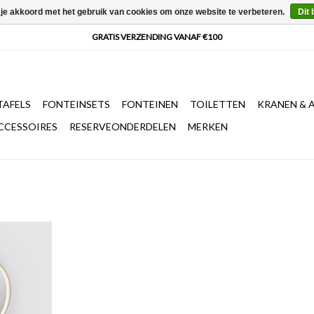
 je akkoord met het gebruik van cookies om onze website te verbeteren.
Dit 
AFELS
FONTEINSETS
FONTEINEN
TOILETTEN
KRANEN & 
CCESSOIRES
RESERVEONDERDELEN
MERKEN
ansparante
zwart frame,
t, met
ch aan/uit
NKELWAGEN