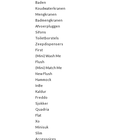
Baden
Koudwaterkranen
Mengkranen
Badmengkranen
Afvoerpluggen
Sifons
Toiletborstels
Zeepdispensers
First
(Mini) Wash Me
Flush
(Mini) Match Me
New Flush
Hammock
InBe
Kaldur
Freddo
Sjokker
Quadria
Flat
Xo
Minisuk
Slim
Accessoires