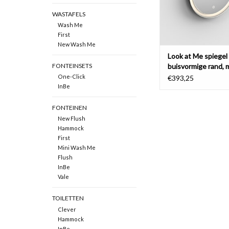
WASTAFELS
Wash Me
First
New Wash Me
Look at Me spiegel
buisvormige rand, 
FONTEINSETS
frame
One-Click
€393,25
InBe
FONTEINEN
New Flush
Hammock
First
Mini Wash Me
Flush
InBe
Vale
TOILETTEN
Clever
Hammock
InBe