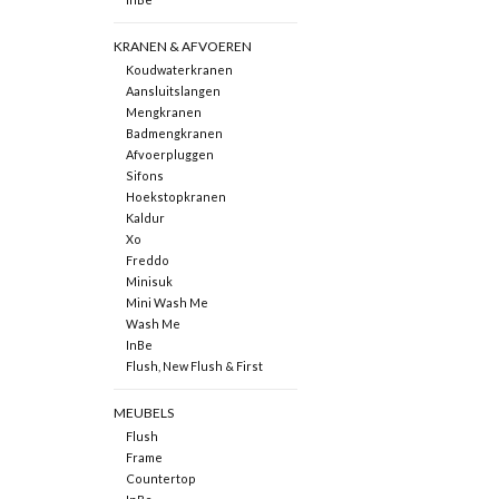
KRANEN & AFVOEREN
Koudwaterkranen
Aansluitslangen
Mengkranen
Badmengkranen
Afvoerpluggen
Sifons
Hoekstopkranen
Kaldur
Xo
Freddo
Minisuk
Mini Wash Me
Wash Me
InBe
Flush, New Flush & First
MEUBELS
Flush
Frame
Countertop