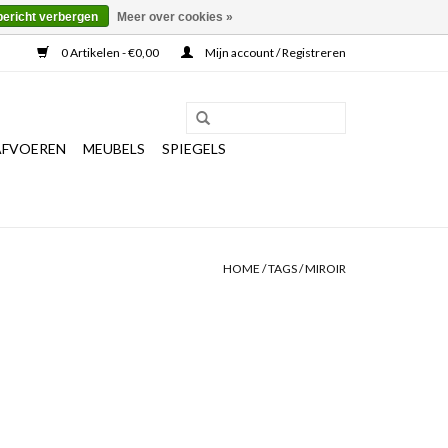
bericht verbergen
Meer over cookies »
0 Artikelen - €0,00
Mijn account / Registreren
AFVOEREN
MEUBELS
SPIEGELS
HOME
/
TAGS
/
MIROIR