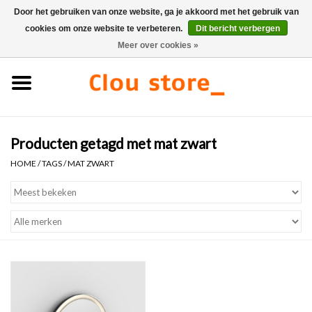
Door het gebruiken van onze website, ga je akkoord met het gebruik van
cookies om onze website te verbeteren.
Dit bericht verbergen
0 Artikelen - €0,00
Meer over cookies »
Home
Wastafels
Producten getagd met mat zwart
Fonteinsets
HOME
/
TAGS
/
MAT ZWART
Fonteinen
Toiletten
Kranen & afvoeren
Meubels