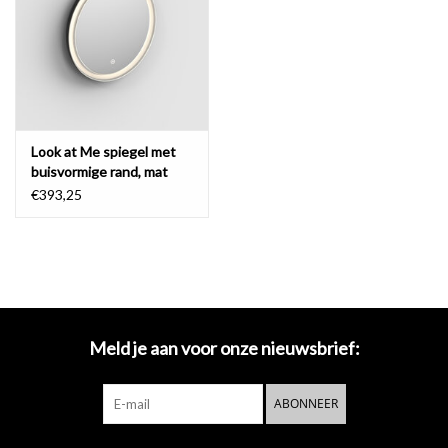
Spiegels
Badkamer accessoires
Look at Me spiegel met
reserveonderdelen
buisvormige rand, mat
zwart frame
€393,25
Merken
Meld je aan voor onze nieuwsbrief:
ABONNEER