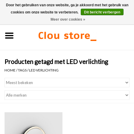
Door het gebruiken van onze website, ga je akkoord met het gebruik van
cookies om onze website te verbeteren.
Dit bericht verbergen
0 Artikelen - €0,00
Meer over cookies »
Home
Wastafels
Producten getagd met LED verlichting
Fonteinsets
HOME
/
TAGS
/
LED VERLICHTING
Fonteinen
Toiletten
Kranen & afvoeren
Meubels