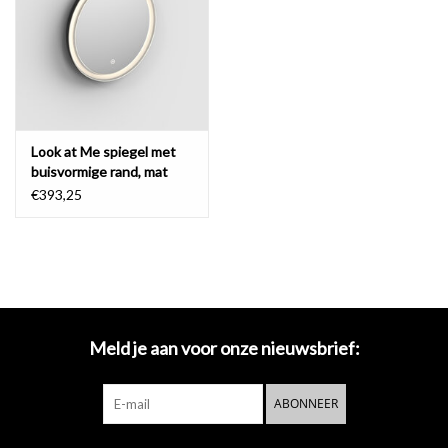
Spiegels
Badkamer accessoires
Look at Me spiegel met
reserveonderdelen
buisvormige rand, mat
zwart frame
€393,25
Merken
Meld je aan voor onze nieuwsbrief:
ABONNEER