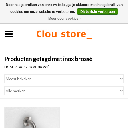
Door het gebruiken van onze website, ga je akkoord met het gebruik van
cookies om onze website te verbeteren.
Dit bericht verbergen
0 Artikelen - €0,00
Meer over cookies »
Home
Wastafels
Producten getagd met inox brossé
Fonteinsets
HOME
/
TAGS
/
INOX BROSSÉ
Fonteinen
Toiletten
Kranen & afvoeren
Meubels