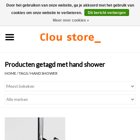
Door het gebruiken van onze website, ga je akkoord met het gebruik van
cookies om onze website te verbeteren.
Dit bericht verbergen
0 Artikelen - €0,00
Meer over cookies »
Home
Wastafels
Producten getagd met hand shower
Fonteinsets
HOME
/
TAGS
/
HAND SHOWER
Fonteinen
Toiletten
Kranen & afvoeren
Meubels