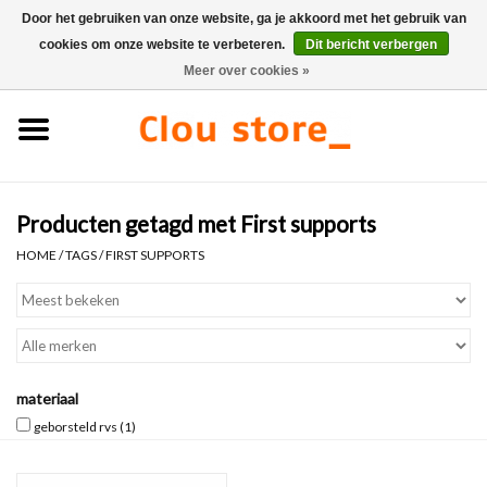
Door het gebruiken van onze website, ga je akkoord met het gebruik van
cookies om onze website te verbeteren.
Dit bericht verbergen
0 Artikelen - €0,00
Meer over cookies »
Home
Wastafels
Producten getagd met First supports
Fonteinsets
HOME
/
TAGS
/
FIRST SUPPORTS
Fonteinen
Toiletten
materiaal
Kranen & afvoeren
geborsteld rvs
(1)
Meubels