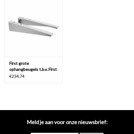
Spiegels
Badkamer accessoires
reserveonderdelen
Merken
First grote
ophangbeugels t.b.v. First
wastafelplanchetten en
€234,74
Wash Me wastafels
Meld je aan voor onze nieuwsbrief: