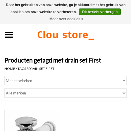
Door het gebruiken van onze website, ga je akkoord met het gebruik van
cookies om onze website te verbeteren.
Dit bericht verbergen
0 Artikelen - €0,00
Meer over cookies »
Home
Wastafels
Producten getagd met drain set First
Fonteinsets
HOME
/
TAGS
/
DRAIN SET FIRST
Fonteinen
Toiletten
Kranen & afvoeren
Meubels