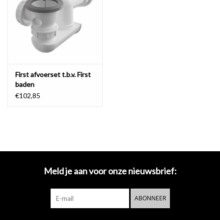
Spiegels
Badkamer accessoires
First afvoerset t.b.v. First
reserveonderdelen
baden
€102,85
Merken
Meld je aan voor onze nieuwsbrief:
ABONNEER