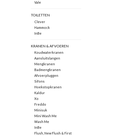
Vale
TOILETTEN
Clever
Hammock
InBe
KRANEN & AFVOEREN
Koudwaterkranen
Aansluitslangen
Mengkranen
Badmengkranen
Afvoerpluggen
Sifons
Hoekstopkranen
Kaldur
Xo
Freddo
Minisuk
Mini Wash Me
Wash Me
InBe
Flush, New Flush & First