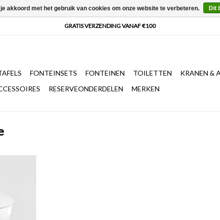
 je akkoord met het gebruik van cookies om onze website te verbeteren.
Dit 
AFELS
FONTEINSETS
FONTEINEN
TOILETTEN
KRANEN & 
CCESSOIRES
RESERVEONDERDELEN
MERKEN
e
t, 49cm,
 met deksel,
k release
t keramiek.
uit 2
vestiging
.