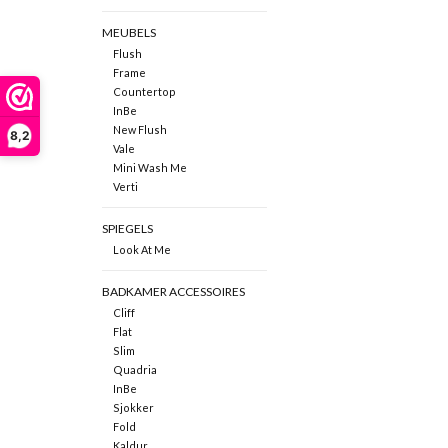
MEUBELS
Flush
Frame
Countertop
InBe
New Flush
8,2
Vale
Mini Wash Me
Verti
SPIEGELS
Look At Me
BADKAMER ACCESSOIRES
Cliff
Flat
Slim
Quadria
InBe
Sjokker
Fold
Kaldur