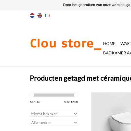
Door het gebruiken van onze website, ga
HOME
WAST
BADKAMER A
Producten getagd met céramiqu
Hammock wandtoile
inclusief dunne zitting
Min: €
0
Max: €
600
soft closing en quic
systeem, glanzend wi
Artikel bestaat 
artikelnummers. Be
inbegrepen