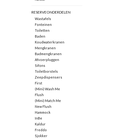
RESERVEONDERDELEN
Wastafels
Fonteinen
Toiletten
Baden
Koudwaterkranen
Mengkranen
Badmengkranen
Afvoerpluggen
Sifons
Toiletborstels
Zeepdispensers
First
(Mini) Wash Me
Flush
(Mini) Match Me
New Flush
Hammock
InBe
Kaldur
Freddo
Sjokker