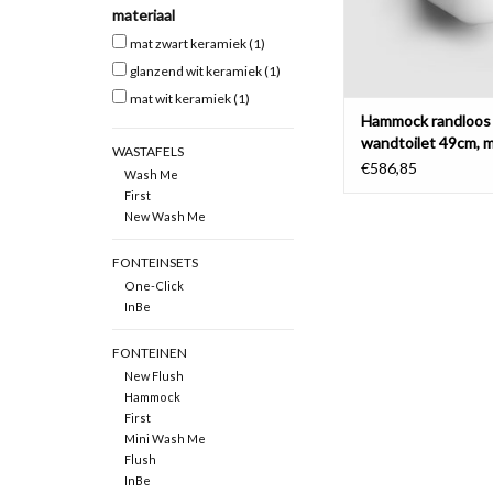
materiaal
TOEVOEGEN AAN WI
mat zwart keramiek
(1)
glanzend wit keramiek
(1)
mat wit keramiek
(1)
Hammock randloos
wandtoilet 49cm, 
WASTAFELS
dunne zitting met 
€586,85
Wash Me
First
New Wash Me
FONTEINSETS
One-Click
InBe
FONTEINEN
New Flush
Hammock
First
Mini Wash Me
Flush
InBe