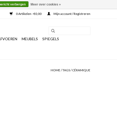
bericht verbergen
Meer over cookies »
0 Artikelen - €0,00
Mijn account / Registreren
AFVOEREN
MEUBELS
SPIEGELS
HOME
/
TAGS
/
CÉRAMIQUE