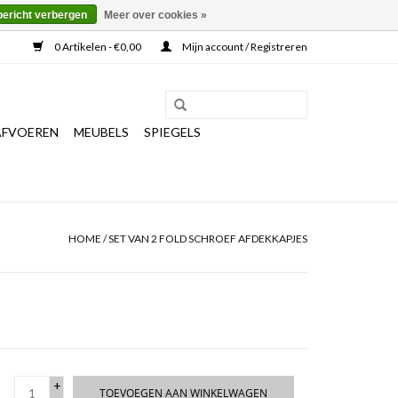
bericht verbergen
Meer over cookies »
0 Artikelen - €0,00
Mijn account / Registreren
AFVOEREN
MEUBELS
SPIEGELS
HOME
/
SET VAN 2 FOLD SCHROEF AFDEKKAPJES
+
TOEVOEGEN AAN WINKELWAGEN