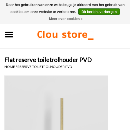
Door het gebruiken van onze website, ga je akkoord met het gebruik van
cookies om onze website te verbeteren.
Dit bericht verbergen
0 Artikelen - €0,00
Meer over cookies »
Home
Wastafels
Flat reserve toiletrolhouder PVD
Fonteinsets
HOME
/
RESERVE TOILETROLHOUDER PVD
Fonteinen
Toiletten
Kranen & afvoeren
Meubels