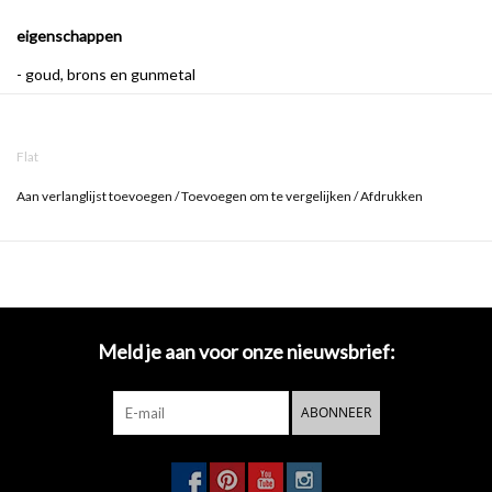
eigenschappen
- goud, brons en gunmetal
- ook verkrijgbaar in chroom, mat wit, mat zwart of rvs
- inclusief bevestigingsset
Flat
Aan verlanglijst toevoegen
/
Toevoegen om te vergelijken
/
Afdrukken
Meld je aan voor onze nieuwsbrief:
ABONNEER