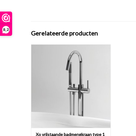
8,2
Gerelateerde producten
Xo vrijstaande badmengkraan, type 1, met
draaibare uitloop, chroom.
TOEVOEGEN AAN WINKELWAGEN
Xo vrijstaande badmengkraan type 1