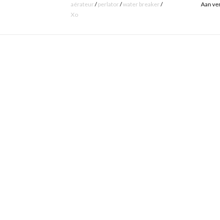
aérateur
/
perlator
/
water breaker
/
Aan ver
Xo