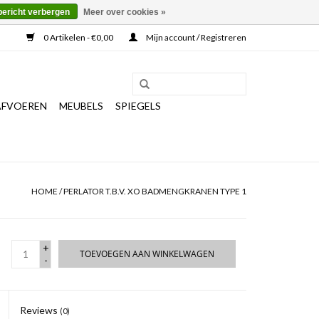
bericht verbergen
Meer over cookies »
0 Artikelen - €0,00
Mijn account / Registreren
AFVOEREN
MEUBELS
SPIEGELS
HOME
/
PERLATOR T.B.V. XO BADMENGKRANEN TYPE 1
+
TOEVOEGEN AAN WINKELWAGEN
-
Reviews
(0)