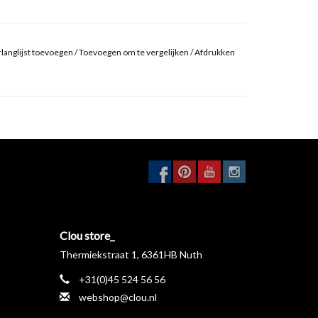
langlijst toevoegen
/
Toevoegen om te vergelijken
/
Afdrukken
Clou store_
Thermiekstraat 1, 6361HB Nuth
+31(0)45 524 56 56
webshop@clou.nl