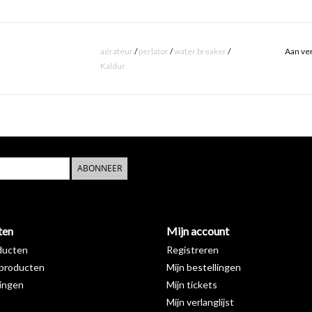
aérateur
/
perlator
/
water breaker
/
Aan ver
Kaldur
ABONNEER
ten
Mijn account
ducten
Registreren
producten
Mijn bestellingen
ingen
Mijn tickets
Mijn verlanglijst