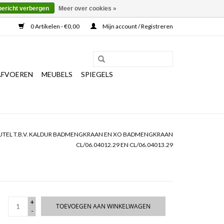
bericht verbergen
Meer over cookies »
0 Artikelen - €0,00
Mijn account / Registreren
AFVOEREN
MEUBELS
SPIEGELS
EUTEL T.B.V. KALDUR BADMENGKRAAN EN XO BADMENGKRAAN
CL/06.04012.29 EN CL/06.04013.29
+
TOEVOEGEN AAN WINKELWAGEN
-